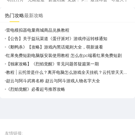
塞尔之门
热门攻略
最新攻略
雷电模拟器电量商城商品兑换教程
【公告】关于益玩渠道《蛋仔派对》游戏停运转移通知
《鹅鸭杀》【攻略】游戏内黑话规则大全，萌新速看
红果免费短剧电脑版安装使用教程 怎么在pc端看红果免费短剧
【独家攻略】《烈焰觉醒》常见问题答疑篇第一期
教程 | 云托管是什么？离开电脑怎么游戏全天挂机？云托管天天免
费领取攻略
赵云与阿斗武将名称 赵云与阿斗游戏人物名字大全
《烈焰觉醒》必看起号推荐攻略
雷电圈APP
下载
雷电模拟器官方手游平台, 下载享海量福利
友情链接
: