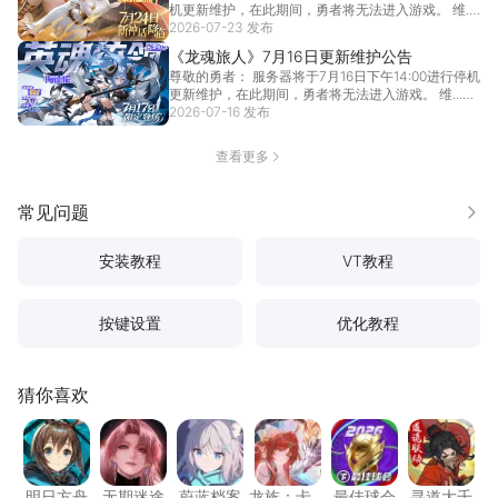
机更新维护，在此期间，勇者将无法进入游戏。 维...
2026-07-23 发布
[详情]
《龙魂旅人》7月16日更新维护公告
尊敬的勇者： 服务器将于7月16日下午14:00进行停机
更新维护，在此期间，勇者将无法进入游戏。 维...
2026-07-16 发布
[详情]
查看更多
常见问题
更多
安装教程
VT教程
按键设置
优化教程
猜你喜欢
明日方舟
无期迷途
蔚蓝档案
龙族：卡塞尔之门
最佳球会
寻道大
明日方舟
无期迷途
蔚蓝档案
龙族：卡
最佳球会
寻道大千