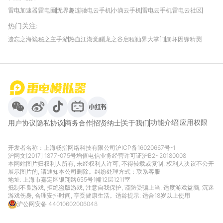
雷电加速器
雷电圈
无界趣连
驰电云手机
小滴云手机
雷电云手机
雷电云社区
趣氪8
游侠手游
4399游戏资讯
灵宝软件站
不凡游戏网
Gamekee
3G游戏网
热门关注
:
我爱vr网
华军软件园
八门神器
多特软件站
ZOL游戏
玩一玩游戏网
历趣APP下载
特玩游戏网
安卓下载
手游下载
遗忘之海
诡秘之主手游
热血江湖觉醒
龙之谷启程
仙界大掌门
崩坏因缘精灵
饥困荒野
粒粒的小人国
伊莫
白银之城
王者万象棋
望月
最新攻略
首页
微信
微博
抖音
哔哩哔哩
小红书
功能介绍
应用权限
用户协议
隐私协议
商务合作
招贤纳士
关于我们
开发者名称：上海畅指网络科技有限公司
沪ICP备16020667号-1
沪网文[2017] 1877-075号
增值电信业务经营许可证沪B2- 20180008
本网站图片归权利人所有, 未经权利人许可, 不得转载或复制, 权利人决议不公开
展示图片的, 请通知本公司删除。纠纷处理方式：
联系客服
地址: 上海市嘉定区银翔路655号1幢12层1211室
抵制不良游戏, 拒绝盗版游戏, 注意自我保护, 谨防受骗上当, 适度游戏益脑, 沉迷
游戏伤身, 合理安排时间, 享受健康生活。适龄提示: 适合18岁以上使用
沪公网安备 44010602006048