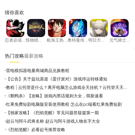
猜你喜欢
忍者必须死3
怪物猎人：旅人
航海王热血航线
奥特曼传奇英雄2
明日方舟：终末
元气骑
忍者必须
怪物猎
航海王热
奥特曼传
明日方
元气骑士
死3
人：旅人
血航线
奇英雄2
舟：终末
前传
地
热门攻略
最新攻略
雷电模拟器电量商城商品兑换教程
【公告】关于益玩渠道《蛋仔派对》游戏停运转移通知
教程 | 云托管是什么？离开电脑怎么游戏全天挂机？云托管天天免
费领取攻略
《鹅鸭杀》【攻略】游戏内黑话规则大全，萌新速看
红果免费短剧电脑版安装使用教程 怎么在pc端看红果免费短剧
【独家攻略】《烈焰觉醒》常见问题答疑篇第一期
赵云与阿斗武将名称 赵云与阿斗游戏人物名字大全
《烈焰觉醒》必看起号推荐攻略