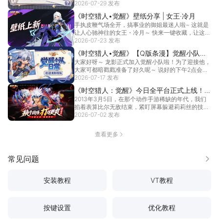
系...
2026-07-29 发布
[详情]
《时空猎人•觉醒》壁纸分享 | 女王·冷月
手执皮鞭气场全开，搞事业的御姐最迷人啦~ 这就是
让人心驰神往的女王・冷月～ 快来一键收藏，让这位
霸气...
2026-07-23 发布
[详情]
《时空猎人•觉醒》【Q版条漫】觉醒小队日
大家好呀～ 龙影正式加入觉醒小队啦！为了迎接他，
常之欢迎龙影归队！
大家可都暗戳戳准备了好久呢～ 说好的下午2点会客
室见...
2026-07-17 发布
[详情]
《时空猎人：觉醒》今日全平台正式上线！换
2013年3月5日，在那个动作手游稀缺的年代，我们
个战场，打得更爽！
掐着表算比尔无敌结束，紧盯屏幕躲避莉莉丝的技
能，为...
2026-07-02 发布
[详情]
查看更多
常见问题
更多
安装教程
VT教程
按键设置
优化教程