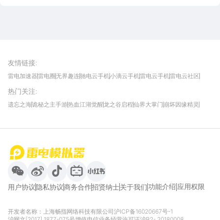
雷电圈APP
下载
雷电模拟器官方手游平台, 下载享海量福利
友情链接
:
雷电加速器
雷电圈
无界趣连
驰电云手机
小滴云手机
雷电云手机
雷电云社区
趣氪8
游侠手游
4399游戏资讯
灵宝软件站
不凡游戏网
Gamekee
3G游戏网
热门关注
:
我爱vr网
华军软件园
八门神器
多特软件站
ZOL游戏
玩一玩游戏网
历趣APP下载
特玩游戏网
安卓下载
手游下载
遗忘之海
诡秘之主手游
热血江湖觉醒
龙之谷启程
仙界大掌门
崩坏因缘精灵
饥困荒野
粒粒的小人国
伊莫
白银之城
王者万象棋
望月
最新攻略
首页
微信
微博
抖音
哔哩哔哩
小红书
功能介绍
应用权限
用户协议
隐私协议
商务合作
招贤纳士
关于我们
开发者名称：上海畅指网络科技有限公司
沪ICP备16020667号-1
沪网文[2017] 1877-075号
增值电信业务经营许可证沪B2- 20180008