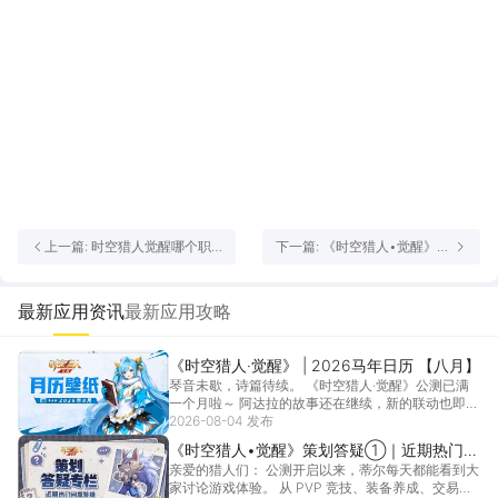
上一篇: 时空猎人觉醒哪个职
下一篇: 《时空猎人•觉醒》猎
业最强 时空猎人觉醒最强职业
人情报 | 龙灵·陈灵
介绍
最新应用资讯
最新应用攻略
《时空猎人·觉醒》 | 2026马年日历 【八月】
琴音未歇，诗篇待续。 《时空猎人·觉醒》公测已满
一个月啦～ 阿达拉的故事还在继续，新的联动也即将
奏响...
2026-08-04 发布
[详情]
《时空猎人•觉醒》策划答疑①｜近期热门问
亲爱的猎人们： 公测开启以来，蒂尔每天都能看到大
题Q&A，你关心的问题都有回应
家讨论游戏体验。 从 PVP 竞技、装备养成、交易