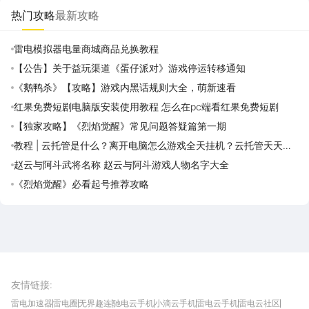
地
热门攻略
最新攻略
雷电模拟器电量商城商品兑换教程
【公告】关于益玩渠道《蛋仔派对》游戏停运转移通知
《鹅鸭杀》【攻略】游戏内黑话规则大全，萌新速看
红果免费短剧电脑版安装使用教程 怎么在pc端看红果免费短剧
【独家攻略】《烈焰觉醒》常见问题答疑篇第一期
教程 | 云托管是什么？离开电脑怎么游戏全天挂机？云托管天天免
费领取攻略
赵云与阿斗武将名称 赵云与阿斗游戏人物名字大全
《烈焰觉醒》必看起号推荐攻略
雷电圈APP
下载
雷电模拟器官方手游平台, 下载享海量福利
友情链接
:
雷电加速器
雷电圈
无界趣连
驰电云手机
小滴云手机
雷电云手机
雷电云社区