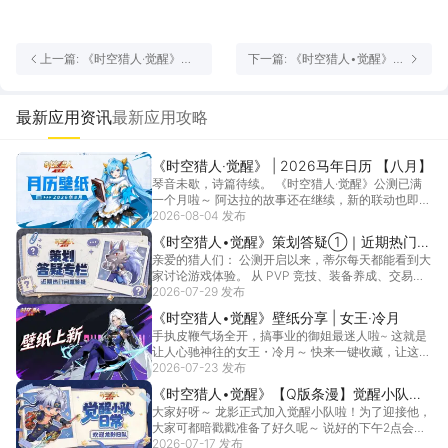
上一篇: 《时空猎人·觉醒》内
下一篇: 《时空猎人•觉醒》公
测返利领取公告
测倒计时4天丨那些年搓过的
连招、熬过的夜！
最新应用资讯
最新应用攻略
《时空猎人·觉醒》 | 2026马年日历 【八月】
琴音未歇，诗篇待续。 《时空猎人·觉醒》公测已满
一个月啦～ 阿达拉的故事还在继续，新的联动也即将
奏响...
2026-08-04 发布
[详情]
《时空猎人•觉醒》策划答疑①｜近期热门问
亲爱的猎人们： 公测开启以来，蒂尔每天都能看到大
题Q&A，你关心的问题都有回应
家讨论游戏体验。 从 PVP 竞技、装备养成、交易
系...
2026-07-29 发布
[详情]
《时空猎人•觉醒》壁纸分享 | 女王·冷月
手执皮鞭气场全开，搞事业的御姐最迷人啦~ 这就是
让人心驰神往的女王・冷月～ 快来一键收藏，让这位
霸气...
2026-07-23 发布
[详情]
《时空猎人•觉醒》【Q版条漫】觉醒小队日
大家好呀～ 龙影正式加入觉醒小队啦！为了迎接他，
常之欢迎龙影归队！
大家可都暗戳戳准备了好久呢～ 说好的下午2点会客
室见...
2026-07-17 发布
[详情]