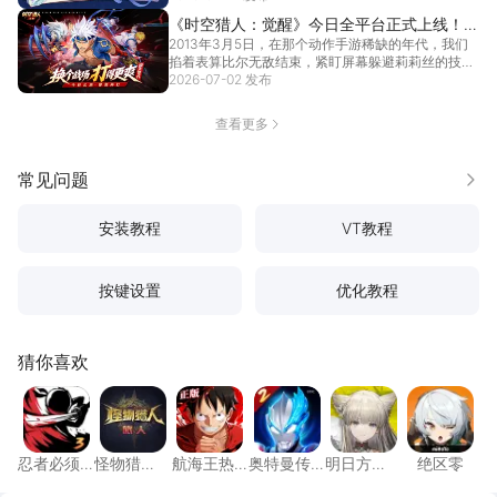
《时空猎人：觉醒》今日全平台正式上线！换
2013年3月5日，在那个动作手游稀缺的年代，我们
个战场，打得更爽！
掐着表算比尔无敌结束，紧盯屏幕躲避莉莉丝的技
能，为...
2026-07-02 发布
[详情]
查看更多
常见问题
更多
安装教程
VT教程
按键设置
优化教程
猜你喜欢
忍者必须死3
怪物猎人：旅人
航海王热血航线
奥特曼传奇英雄2
明日方舟：终末
绝区零
忍者必须
怪物猎
航海王热
奥特曼传
明日方
绝区零
死3
人：旅人
血航线
奇英雄2
舟：终末