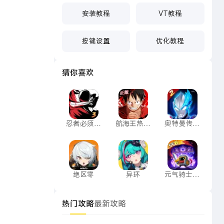
安装教程
VT教程
按键设置
优化教程
猜你喜欢
忍者必须死3
航海王热血航线
奥特曼传奇
忍者必须死
航海王热血
奥特曼传奇
3
航线
英雄2
绝区零
异环
元气骑士前
绝区零
异环
元气骑士前
传
热门攻略
最新攻略