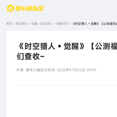
游戏中心
首页
游戏中
雷电圈
首页
时空猎人•觉醒
时空猎人•觉醒
资讯
《时空猎人•觉醒》【公测福利
心
云游戏
游戏资
讯
官方论
坛
《时空猎人•觉醒》【公测
WIKI
们查收~
作者: 雷电小编
发布时间: 2026年07月02日 09:59