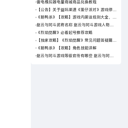
雷电模拟器电量商城商品兑换教程
海岛
可用
【公告】关于益玩渠道《蛋仔派对》游戏停运
海岛
转移通知
预约
《鹅鸭杀》【攻略】游戏内黑话规则大全，萌
海岛
新速看
岛传
赵云与阿斗武将名称 赵云与阿斗游戏人物名
海岛
字大全
荐下
《烈焰觉醒》必看起号推荐攻略
仙逆
世界
【独家攻略】《烈焰觉醒》常见问题答疑篇第
仙逆
一期
界在
《鹅鸭杀》【攻略】角色技能详解
仙逆
玩仙
赵云与阿斗游戏等级官衔有哪些 赵云与阿斗
仙逆
游戏等级官衔介绍
模拟