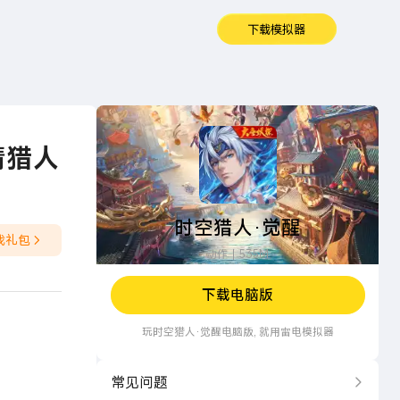
下载模拟器
时空猎人·觉醒
请猎人
时空猎人·觉醒
戏礼包
动作
535M
下载电脑版
玩
时空猎人·觉醒
电脑版, 就用雷电模拟器
常见问题
更多