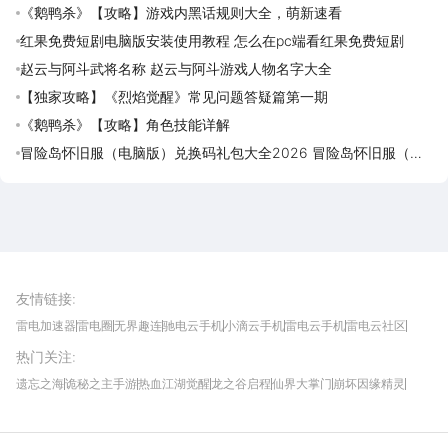
《鹅鸭杀》【攻略】游戏内黑话规则大全，萌新速看
红果免费短剧电脑版安装使用教程 怎么在pc端看红果免费短剧
赵云与阿斗武将名称 赵云与阿斗游戏人物名字大全
【独家攻略】《烈焰觉醒》常见问题答疑篇第一期
《鹅鸭杀》【攻略】角色技能详解
冒险岛怀旧服（电脑版）兑换码礼包大全2026 冒险岛怀旧服（电
脑版）最新可用兑换码CDK合集
雷电圈APP
下载
雷电模拟器官方手游平台, 下载享海量福利
友情链接
:
雷电加速器
雷电圈
无界趣连
驰电云手机
小滴云手机
雷电云手机
雷电云社区
趣氪8
游侠手游
4399游戏资讯
灵宝软件站
不凡游戏网
Gamekee
3G游戏网
热门关注
:
我爱vr网
华军软件园
八门神器
多特软件站
ZOL游戏
玩一玩游戏网
历趣APP下载
特玩游戏网
安卓下载
手游下载
遗忘之海
诡秘之主手游
热血江湖觉醒
龙之谷启程
仙界大掌门
崩坏因缘精灵
饥困荒野
粒粒的小人国
伊莫
白银之城
王者万象棋
望月
最新攻略