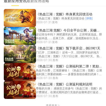
最新应用资讯
最新应用攻略
《热血江湖：觉醒》终⾝累充回馈活动
《热血江湖：觉醒》终⾝累充回馈活动
[详情]
2026-07-31 发布
《热血江湖:觉醒》今日全平台公测，吴樾代
还记得当年吗？ 网吧通宵的兄弟、正邪帮派混战、野
言，沙子哥入驻
外副本战…… 后来工作、成家，游戏图标好久没点开
过。...
2026-07-31 发布
[详情]
《热血江湖：觉醒》预下载开启，倒计时1天
门已开，江湖将启！ 还有一天，回到梦开始的地方
《热血江湖：觉醒》7月31日公测，倒计时1天。 热
血...
2026-07-30 发布
[详情]
《热血江湖：觉醒》公测福利第二弹！奖励全
热血不白费，江湖真够味！ 《热血江湖：觉醒》公测
面升级，豪华大奖与代言人福利齐发！
福利第二弹重磅揭晓—— 多重惊喜助你横扫武林！
福利...
2026-07-30 发布
[详情]
《热血江湖：觉醒》公测返利规则说明
尊敬的大侠： 感谢您之前参与《热血江湖：觉醒》的
计费测试，在测试期间进行充值的金额将进行返还，
具体返...
2026-07-30 发布
[详情]
查看更多