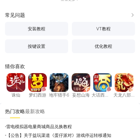
常见问题
更多
安装教程
VT教程
按键设置
优化教程
猜你喜欢
诛仙
梦幻西游
地牢猎手6
妄想山海
大话西游：归来
天龙八
诛仙
梦幻西游
地牢猎手6
妄想山海
大话西
天龙八部
游：归来
手游
热门攻略
最新攻略
雷电模拟器电量商城商品兑换教程
【公告】关于益玩渠道《蛋仔派对》游戏停运转移通知