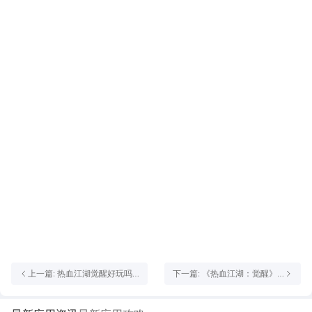
上一篇: 热血江湖觉醒好玩吗
下一篇: 《热血江湖：觉醒》
热血江湖觉醒玩法介绍
江湖Boss档案丨个人首领-绿
林寨头目