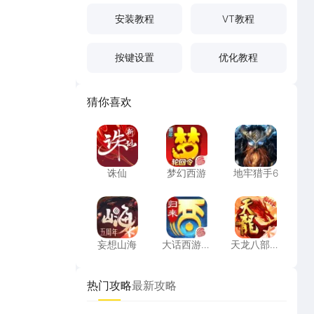
安装教程
VT教程
按键设置
优化教程
猜你喜欢
诛仙
梦幻西游
地牢猎手6
诛仙
梦幻西游
地牢猎手6
妄想山海
大话西游：归来
天龙八部手
妄想山海
大话西游：
天龙八部手
归来
游
热门攻略
最新攻略