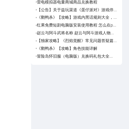
雷电模拟器电量商城商品兑换教程
《斗破
览
【公告】关于益玩渠道《蛋仔派对》游戏停运
《灵妖
转移通知
《鹅鸭杀》【攻略】游戏内黑话规则大全，萌
《灵
新速看
红果免费短剧电脑版安装使用教程 怎么在pc
《真魂
端看红果免费短剧
览
赵云与阿斗武将名称 赵云与阿斗游戏人物名
《勇者
字大全
一览
【独家攻略】《烈焰觉醒》常见问题答疑篇第
海岛
一期
可用
《鹅鸭杀》【攻略】角色技能详解
海岛
预约
冒险岛怀旧服（电脑版）兑换码礼包大全
海岛
2026 冒险岛怀旧服（电脑版）最新可用兑换
岛传
码CDK合集