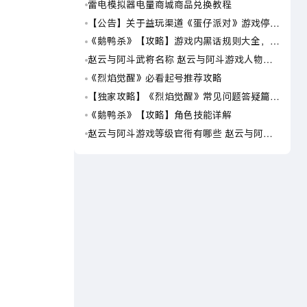
雷电模拟器电量商城商品兑换教程
原神
【公告】关于益玩渠道《蛋仔派对》游戏停运
原神
转移通知
《鹅鸭杀》【攻略】游戏内黑话规则大全，萌
原神7
新速看
线
赵云与阿斗武将名称 赵云与阿斗游戏人物名
《梦
字大全
法获
《烈焰觉醒》必看起号推荐攻略
《寒
【独家攻略】《烈焰觉醒》常见问题答疑篇第
《寒
一期
《鹅鸭杀》【攻略】角色技能详解
《寒
赵云与阿斗游戏等级官衔有哪些 赵云与阿斗
《寒
游戏等级官衔介绍