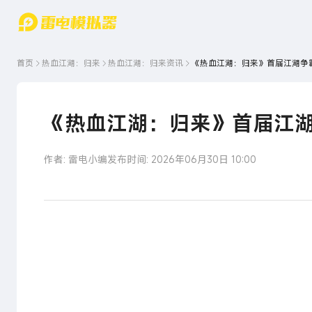
游戏中心
首页
游戏中
雷电圈
首页
热血江湖：归来
热血江湖：归来
资讯
《热血江湖：归来》首届江湖争
心
云游戏
游戏资
讯
官方论
坛
《热血江湖：归来》首届江
WIKI
作者: 雷电小编
发布时间: 2026年06月30日 10:00