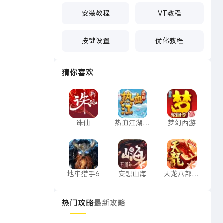
安装教程
VT教程
按键设置
优化教程
猜你喜欢
诛仙
热血江湖：觉醒
梦幻西游
诛仙
热血江湖：
梦幻西游
觉醒
地牢猎手6
妄想山海
天龙八部手
地牢猎手6
妄想山海
天龙八部手
游
热门攻略
最新攻略