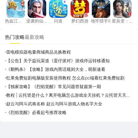
热血江湖：觉醒
逆袭的仙王
问道
梦幻西游
地牢猎手6
星辰变
热血江
逆袭的仙
问道
梦幻西游
地牢猎手6
星辰变：
湖：觉醒
王
归来
热门攻略
最新攻略
雷电模拟器电量商城商品兑换教程
【公告】关于益玩渠道《蛋仔派对》游戏停运转移通知
《鹅鸭杀》【攻略】游戏内黑话规则大全，萌新速看
红果免费短剧电脑版安装使用教程 怎么在pc端看红果免费短剧
【独家攻略】《烈焰觉醒》常见问题答疑篇第一期
教程 | 云托管是什么？离开电脑怎么游戏全天挂机？云托管天天免
费领取攻略
赵云与阿斗武将名称 赵云与阿斗游戏人物名字大全
《烈焰觉醒》必看起号推荐攻略
雷电圈APP
下载