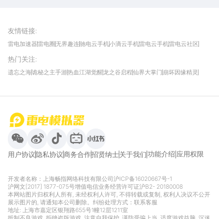
雷电模拟器官方手游平台, 下载享海量福利
友情链接
:
雷电加速器
雷电圈
无界趣连
驰电云手机
小滴云手机
雷电云手机
雷电云社区
趣氪8
游侠手游
4399游戏资讯
灵宝软件站
不凡游戏网
Gamekee
3G游戏网
热门关注
:
我爱vr网
华军软件园
八门神器
多特软件站
ZOL游戏
玩一玩游戏网
历趣APP下载
特玩游戏网
安卓下载
手游下载
遗忘之海
诡秘之主手游
热血江湖觉醒
龙之谷启程
仙界大掌门
崩坏因缘精灵
饥困荒野
粒粒的小人国
伊莫
白银之城
王者万象棋
望月
最新攻略
首页
微信
微博
抖音
哔哩哔哩
小红书
功能介绍
应用权限
用户协议
隐私协议
商务合作
招贤纳士
关于我们
开发者名称：上海畅指网络科技有限公司
沪ICP备16020667号-1
沪网文[2017] 1877-075号
增值电信业务经营许可证沪B2- 20180008
本网站图片归权利人所有, 未经权利人许可, 不得转载或复制, 权利人决议不公开
展示图片的, 请通知本公司删除。纠纷处理方式：
联系客服
地址: 上海市嘉定区银翔路655号1幢12层1211室
抵制不良游戏, 拒绝盗版游戏, 注意自我保护, 谨防受骗上当, 适度游戏益脑, 沉迷