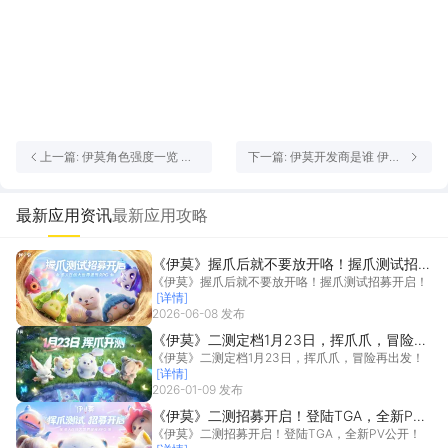
上一篇: 伊莫角色强度一览 伊
下一篇: 伊莫开发商是谁 伊莫
莫角色强度排行
公司介绍
最新应用资讯
最新应用攻略
《伊莫》握爪后就不要放开咯！握爪测试招募
《伊莫》握爪后就不要放开咯！握爪测试招募开启！
开启！
[详情]
2026-06-08 发布
《伊莫》二测定档1月23日，挥爪爪，冒险再
《伊莫》二测定档1月23日，挥爪爪，冒险再出发！
出发！
[详情]
2026-01-09 发布
《伊莫》二测招募开启！登陆TGA，全新PV
《伊莫》二测招募开启！登陆TGA，全新PV公开！
公开！