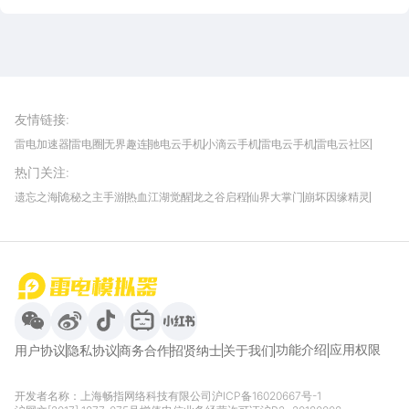
雷电圈APP
下载
雷电模拟器官方手游平台, 下载享海量福利
友情链接
:
雷电加速器
雷电圈
无界趣连
驰电云手机
小滴云手机
雷电云手机
雷电云社区
趣氪8
游侠手游
4399游戏资讯
灵宝软件站
不凡游戏网
Gamekee
3G游戏网
热门关注
:
我爱vr网
华军软件园
八门神器
多特软件站
ZOL游戏
玩一玩游戏网
历趣APP下载
特玩游戏网
安卓下载
手游下载
遗忘之海
诡秘之主手游
热血江湖觉醒
龙之谷启程
仙界大掌门
崩坏因缘精灵
饥困荒野
粒粒的小人国
伊莫
白银之城
王者万象棋
望月
最新攻略
首页
微信
微博
抖音
哔哩哔哩
小红书
功能介绍
应用权限
用户协议
隐私协议
商务合作
招贤纳士
关于我们
开发者名称：上海畅指网络科技有限公司
沪ICP备16020667号-1