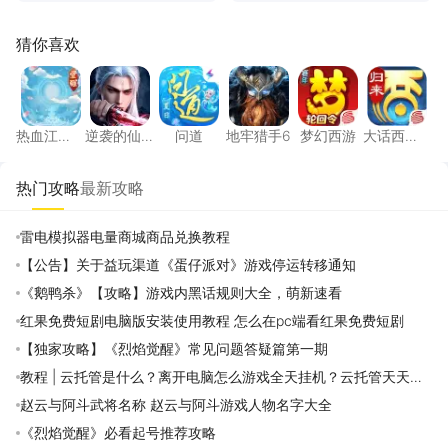
猜你喜欢
热血江湖：觉醒
逆袭的仙王
问道
地牢猎手6
梦幻西游
大话西
热血江
逆袭的仙
问道
地牢猎手6
梦幻西游
大话西
湖：觉醒
王
游：归来
热门攻略
最新攻略
雷电模拟器电量商城商品兑换教程
【公告】关于益玩渠道《蛋仔派对》游戏停运转移通知
《鹅鸭杀》【攻略】游戏内黑话规则大全，萌新速看
红果免费短剧电脑版安装使用教程 怎么在pc端看红果免费短剧
【独家攻略】《烈焰觉醒》常见问题答疑篇第一期
教程 | 云托管是什么？离开电脑怎么游戏全天挂机？云托管天天免
费领取攻略
赵云与阿斗武将名称 赵云与阿斗游戏人物名字大全
《烈焰觉醒》必看起号推荐攻略