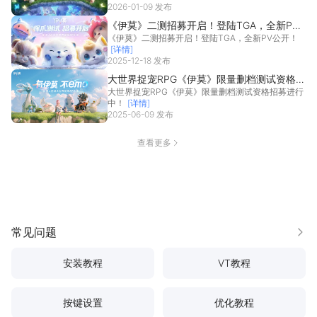
2026-01-09 发布
《伊莫》二测招募开启！登陆TGA，全新PV
《伊莫》二测招募开启！登陆TGA，全新PV公开！
公开！
[详情]
2025-12-18 发布
大世界捉宠RPG《伊莫》限量删档测试资格招
大世界捉宠RPG《伊莫》限量删档测试资格招募进行
募进行中！
中！
[详情]
2025-06-09 发布
查看更多
常见问题
更多
安装教程
VT教程
按键设置
优化教程