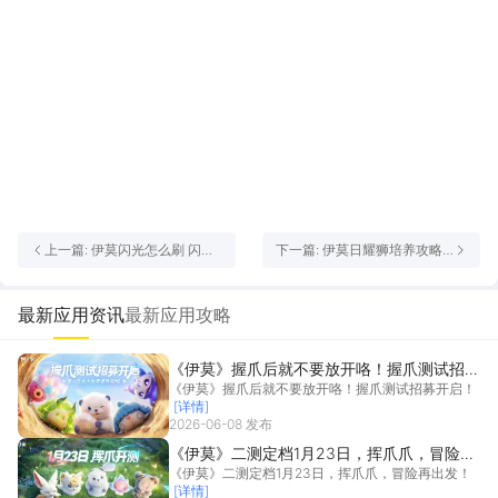
上一篇: 伊莫闪光怎么刷 闪光
下一篇: 伊莫日耀狮培养攻略
伊莫刷取攻略
伊莫日耀狮如何培养
最新应用资讯
最新应用攻略
《伊莫》握爪后就不要放开咯！握爪测试招募
《伊莫》握爪后就不要放开咯！握爪测试招募开启！
开启！
[详情]
2026-06-08 发布
《伊莫》二测定档1月23日，挥爪爪，冒险再
《伊莫》二测定档1月23日，挥爪爪，冒险再出发！
出发！
[详情]