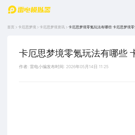
游戏中心
首页
游戏中
雷电圈
首页
卡厄思梦境
卡厄思梦境
资讯
卡厄思梦境零氪玩法有哪些 卡厄思梦境
心
云游戏
游戏资
讯
官方论
坛
卡厄思梦境零氪玩法有哪些 
WIKI
作者: 雷电小编
发布时间: 2026年05月14日 11:25