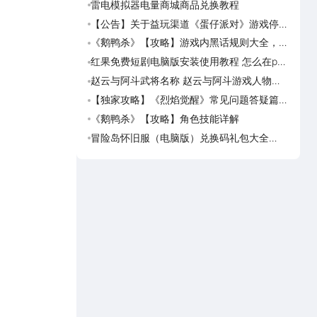
雷电模拟器电量商城商品兑换教程
《斗破
览
【公告】关于益玩渠道《蛋仔派对》游戏停运
《灵妖
转移通知
《鹅鸭杀》【攻略】游戏内黑话规则大全，萌
《灵
新速看
红果免费短剧电脑版安装使用教程 怎么在pc
《真魂
端看红果免费短剧
览
赵云与阿斗武将名称 赵云与阿斗游戏人物名
《勇者
字大全
一览
【独家攻略】《烈焰觉醒》常见问题答疑篇第
海岛
一期
可用
《鹅鸭杀》【攻略】角色技能详解
海岛
预约
冒险岛怀旧服（电脑版）兑换码礼包大全
海岛
2026 冒险岛怀旧服（电脑版）最新可用兑换
岛传
码CDK合集