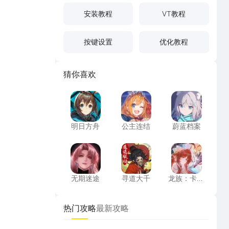
安装教程
VT教程
按键设置
优化教程
猜你喜欢
明日方舟
公主连结
蔚蓝档案
明日方舟
公主连结
蔚蓝档案
无期迷途
寻道大千
龙族：卡塞
无期迷途
寻道大千
龙族：卡塞
尔之门
热门攻略
最新攻略