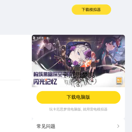
下载模拟器
卡厄思梦境
卡厄思梦境
卡牌养成
150M
下载电脑版
玩
卡厄思梦境
电脑版, 就用雷电模拟器
常见问题
更多