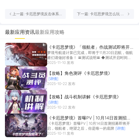
上一篇: 卡厄思梦境反击体系
下一篇: 卡厄思梦境怎么玩 卡
介绍 卡厄思梦境反击队怎么搭
厄思梦境玩法攻略
配
最新应用资讯
最新应用攻略
《卡厄思梦境》「领航者」作战测试即将开
梦境号航道计算已完成，即将于11月20日启航，领航
启，11月20日一起探索卡厄思！
者们请做好准备！ 〓测试说明〓 ◆测试开启时间：
1...
2025-11-10 发布
[详情]
【攻略】角色测评《卡厄思梦境》
[详情]
2025-10-22 发布
【攻略】战斗机制讲解《卡厄思梦境》
[详情]
2025-10-22 发布
《卡厄思梦境》首曝PV | 10月14日首测招募
《卡厄思梦境》首曝PV | 10月14日首测招募即将开
即将开启，领航者，绝望之后，你是唯一的底
启，领航者，绝望之后，你是唯一的底牌
[详情]
牌
2025-10-11 发布