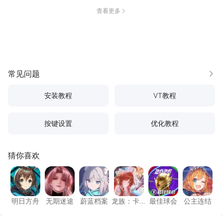
查看更多
常见问题
更多
安装教程
VT教程
按键设置
优化教程
猜你喜欢
明日方舟
无期迷途
蔚蓝档案
龙族：卡塞尔之门
最佳球会
公主连
明日方舟
无期迷途
蔚蓝档案
龙族：卡
最佳球会
公主连结
塞尔之门