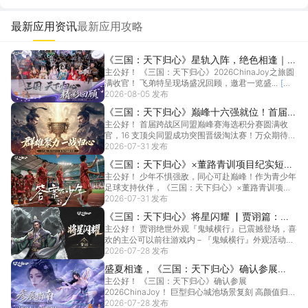
霜火争霸实战解析
最新应用资讯
最新应用攻略
《三国：天下归心》星轨入阵，绝色相逢｜
主公好！ 《三国：天下归心》2026ChinaJoy之旅圆
ChinaJoy 归心盛会高光回顾
满收官！ 飞弟特呈现场盛况回顾，邀君一览盛...
[详
情]
2026-08-05 发布
《三国：天下归心》巅峰十六强就位！首届跨
主公好！ 首届跨战区同盟巅峰赛海选积分赛圆满收
战区同盟巅峰赛淘汰赛明日起开战！
官，16 支顶尖同盟成功突围晋级淘汰赛！万众期待的
强强...
2026-07-31 发布
[详情]
《三国：天下归心》×董路青训项目纪实短片
主公好！ 少年不惧强敌，同心可赴巅峰！作为青少年
正式发布！
足球支持伙伴，《三国：天下归心》×董路青训项目
纪实短...
2026-07-31 发布
[详情]
《三国：天下归心》将星闪耀 ▏贾诩篇：纵
主公好！ 贾诩绝世外观『鬼蜮横行』已震撼登场，喜
傀·乱武
欢的主公可以前往游戏内－『鬼蜮横行』外观活动参
与获得...
2026-07-28 发布
[详情]
盛夏相逢，《三国：天下归心》确认参展
主公好！ 《三国：天下归心》确认参展
2026ChinaJoy
2026ChinaJoy！ 巨型归心城池场景复刻 高颜值归心
超模...
2026-07-28 发布
[详情]