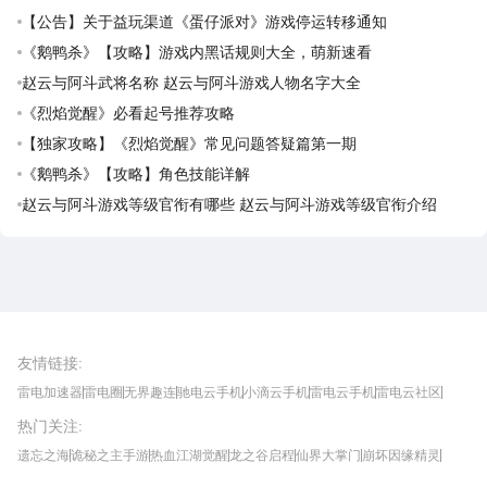
【公告】关于益玩渠道《蛋仔派对》游戏停运转移通知
《鹅鸭杀》【攻略】游戏内黑话规则大全，萌新速看
赵云与阿斗武将名称 赵云与阿斗游戏人物名字大全
《烈焰觉醒》必看起号推荐攻略
【独家攻略】《烈焰觉醒》常见问题答疑篇第一期
《鹅鸭杀》【攻略】角色技能详解
赵云与阿斗游戏等级官衔有哪些 赵云与阿斗游戏等级官衔介绍
雷电圈APP
下载
雷电模拟器官方手游平台, 下载享海量福利
友情链接
:
雷电加速器
雷电圈
无界趣连
驰电云手机
小滴云手机
雷电云手机
雷电云社区
趣氪8
游侠手游
4399游戏资讯
灵宝软件站
不凡游戏网
Gamekee
3G游戏网
热门关注
:
我爱vr网
华军软件园
八门神器
多特软件站
ZOL游戏
玩一玩游戏网
历趣APP下载
特玩游戏网
安卓下载
手游下载
遗忘之海
诡秘之主手游
热血江湖觉醒
龙之谷启程
仙界大掌门
崩坏因缘精灵
饥困荒野
粒粒的小人国
伊莫
白银之城
王者万象棋
望月
最新攻略