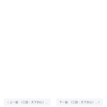
上一篇: 《三国：天下归心》
下一篇: 《三国：天下归心》5
冰火两重天，同盟别乱冲——
月20日停服维护公告