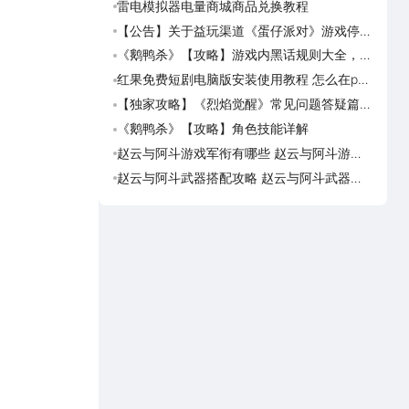
雷电模拟器电量商城商品兑换教程
《盗
海角
【公告】关于益玩渠道《蛋仔派对》游戏停运
《盗
转移通知
踏火
《鹅鸭杀》【攻略】游戏内黑话规则大全，萌
《逆
新速看
族红
红果免费短剧电脑版安装使用教程 怎么在pc
《盗
端看红果免费短剧
【独家攻略】《烈焰觉醒》常见问题答疑篇第
《画狐
一期
《鹅鸭杀》【攻略】角色技能详解
《三国
活动
赵云与阿斗游戏军衔有哪些 赵云与阿斗游戏
美职
军衔对比
篮奇
赵云与阿斗武器搭配攻略 赵云与阿斗武器怎
美职
么搭配
奇迹