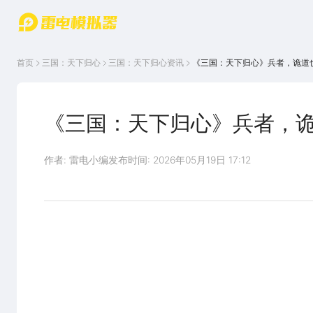
游戏中心
首页
游戏中
雷电圈
首页
三国：天下归心
三国：天下归心
资讯
《三国：天下归心》兵者，诡道
心
云游戏
游戏资
讯
官方论
坛
《三国：天下归心》兵者，
WIKI
作者: 雷电小编
发布时间: 2026年05月19日 17:12