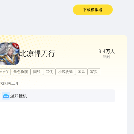
下载模拟器
8.4万
人
北凉悍刀行
玩过
MMO
角色扮演
国战
武侠
小说改编
国风
写实
游戏相关工具
游戏挂机