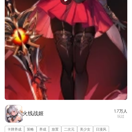
宣传片
图集(1/5)
1.7万
人
火线战姬
玩过
卡牌养成
策略
养成
放置
二次元
美少女
日漫风