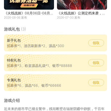
《火线战姬》08月06日-08月12
《火线战姬》公测定档来袭，即
2026-08-06 发布
2026-07-30 发布
日送券活动一览
将上线！
游戏礼包
(3)
新手礼包
领取
招募券*1、游历刷新券*2、源晶*300
特权礼包
领取
招募券*3、欧皇源晶礼袋*1、银币*88888
专属礼包
领取
招募券*6、源晶*66、银币*66666
游戏介绍
近未来的都市早已褪去繁华，残垣断壁在辐射阴霾中静默，千百年