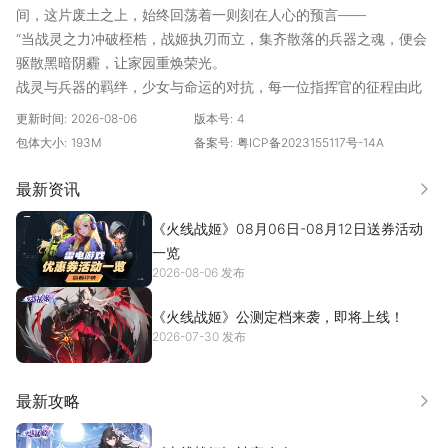
间，这片废土之上，始终回荡着一则刻在人心的预言——
“当战灵之力冲破桎梏，战姬执刃而立，集齐散落的兵器之魂，便会
驱散黑暗阴霾，让家园重焕荣光。
战灵与兵器的羁绊，少女与命运的对抗，每一位指挥官的征程由此
开启！
更新时间:
2026-08-06
版本号:
4
萌系战姬、神武兵器、圣魂强者、兽宠守护，还有觉醒战灵之力的
包体大小:
193M
备案号:
粤ICP备2023155117号-14A
你，将共赴这场萌燃对决......
《火线战姬》是一款少女与兵器共生的二次元策略放置游戏，也是
最新资讯
更多
市面上为数不多兼顾3D建模与细腻立绘的二次元作品。玩法碎片
《火线战姬》08月06日-08月12日送券活动
化，躺平拿收益，战斗可切出，战姬任搭配，我们希望能在忙碌的
一览
生活中为各位指挥官带去一些惊喜和乐趣。
2026-08-06 发布
为了减轻肝度，我们做了战斗可切出、碎片化玩法、离线挂机拿资
源等功能；
《火线战姬》公测定档来袭，即将上线！
为了降低氪度，我们登录送100连抽（完成指定任务即可领取10连
2026-07-30 发布
抽，累计1000抽）+核心战姬、白嫖全特效顶级皮肤；
对画面，我们却是一再严格要求，每一张战姬立绘都需要画师两周
以上的打磨，搭配日本知名CV全程配音，足够完美的情况下才会推
最新攻略
更多
进技能设计。当然如果您愿意为游戏的持续运营提供一点支持，氪
点小钱就可以加速战姬养成速度，玩的更爽。