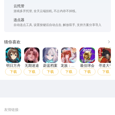
云托管
游戏多开托管, 全天云端挂机, 不占内存不掉线。
连点器
自动连点工具, 设置按键后自动点击, 解放双手, 支持方案分享导入
猜你喜欢
更多
明日方舟
无期迷途
蔚蓝档案
龙族：卡塞尔之门
最佳球会
寻道
明日方舟
无期迷途
蔚蓝档案
龙族：卡
最佳球会
寻道大千
塞尔之门
下载
下载
下载
下载
下载
下载
雷电圈APP
下载
雷电模拟器官方手游平台, 下载享海量福利
友情链接
: