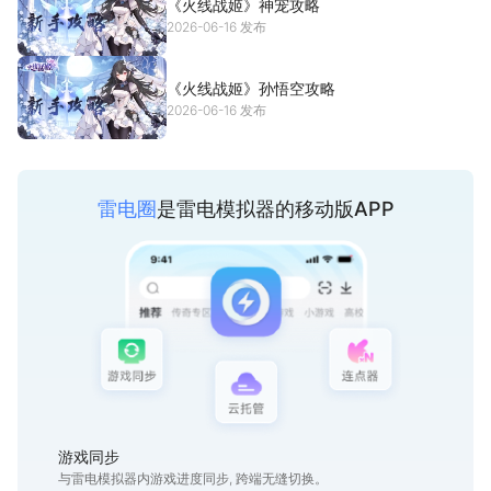
《火线战姬》神宠攻略
如果你喜欢肝资源，换阵容，体验更丰富多样的策略搭配，那在游
2026-06-16 发布
戏中也能收获不错的体验：
多系战姬随心搭配，炫酷合击爆屏满帧
《火线战姬》孙悟空攻略
六大关卡层层攻坚，首通BOSS福利拉满
2026-06-16 发布
家族副本并肩作战，召集伙伴一起冲
在线PK策略博弈，登顶战姬荣耀殿堂
雷电圈
是雷电模拟器的移动版APP
游戏同步
与雷电模拟器内游戏进度同步, 跨端无缝切换。