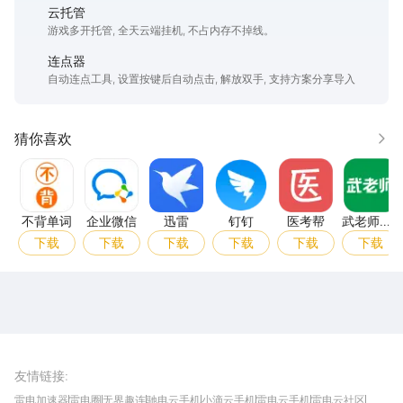
云托管
游戏多开托管, 全天云端挂机, 不占内存不掉线。
连点器
自动连点工具, 设置按键后自动点击, 解放双手, 支持方案分享导入
猜你喜欢
更多
不背单词
企业微信
迅雷
钉钉
医考帮
武老
不背单词
企业微信
迅雷
钉钉
医考帮
武老师快
答
下载
下载
下载
下载
下载
下载
雷电圈APP
下载
雷电模拟器官方手游平台, 下载享海量福利
友情链接
:
雷电加速器
雷电圈
无界趣连
驰电云手机
小滴云手机
雷电云手机
雷电云社区