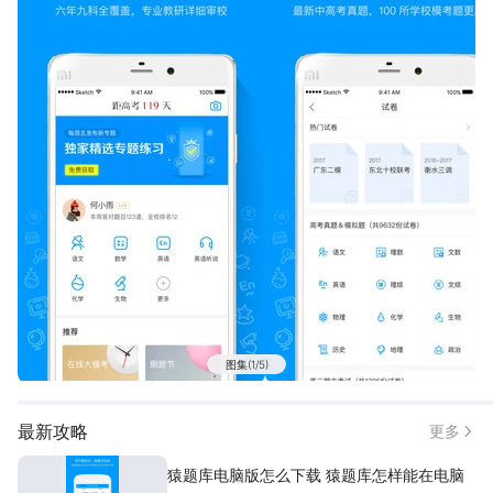
3.@Su：很厉害的一款软件呢，我妈看见我用小猿都不阻止我用手
机了[赞]
4.@蠢蛇：说真的，初三的时候就是用这个软件直接从无望读高中
刷上了高中，效果不用解释了吧。
5.@14年中大新生：题目全，初中高中的题目都有~界面美，答题方
便！这么好的应用不推荐心难安啊。
【猿题库优势特色】
1、全面覆盖各科考点：题库覆盖数学、英语、语文、物理、化学、
生物、政治(思想品德)、历史、地理九大学科的教材知识点，各科习
题尽收囊中。
2、各省考点同步练习：支持各版本同步练习，分省份按考点做题，
高效复习。
3、实时提供做题报告：分析弱项，查缺补漏，智能评估掌握水平。
图集(1/5)
4、初高中总复习神器：历年真题模拟题，学校期末考试题，还有最
新考纲题型一网打尽。
最新攻略
更多
5、练习题目优质解析：解题过程详细，解题思路清晰，全面掌握各
种学习解题方法，做到触类旁通。
猿题库电脑版怎么下载 猿题库怎样能在电脑
6、错题自动整理：随身错题本，按照考点分类整理，巩固复习不落