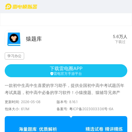
首页
5.6万
人
猿题库
下载过
学习办公
下载雷电圈APP
雷电官方手游平台
一款初中生高中生喜爱的学习助手，提供全国初中高中考试题历年
考试真题，初中高中必备的学习软件！小猿搜题、猿辅导兄弟产
品。
更新时间:
2026-05-08
版本号:
8.16.1
包体大小:
61.1M
备案号:
粤ICP备2023003336号-6A
【用户评价】
1. @Barry(冯)：非常棒的刷题软件！
2. @余角45度：高考党头一次，做题感到一种爽！