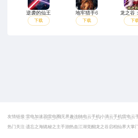
逆袭的仙王
地牢猎手6
龙之谷
下载
下载
下
友情链接:
雷电加速器
雷电圈
无界趣连
驰电云手机
小滴云手机
雷电云
ZOL游戏
玩一玩游戏网
历趣APP下载
特玩游戏网
安卓下载
手游下载
热门关注:
遗忘之海
诡秘之主手游
热血江湖觉醒
龙之谷启程
仙界大掌