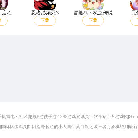
：启程
忍者必须死3
冒险岛：枫之传说
元
载
下载
下载
开启电脑玩手游极致体验
手机
雷电云社区
趣氪8
游侠手游
4399游戏资讯
灵宝软件站
不凡游戏网
Gam
门
崩坏因缘精灵
饥困荒野
粒粒的小人国
伊莫
白银之城
王者万象棋
望月
最新