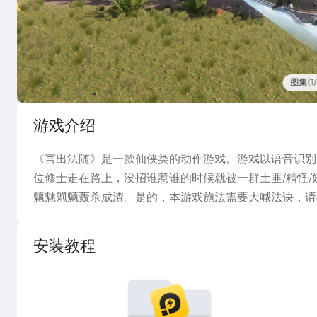
图集(1/
游戏介绍
《言出法随》是一款仙侠类的动作游戏。游戏以语音识别
位修士走在路上，没招谁惹谁的时候就被一群土匪/精怪/
魑魅魍魉轰杀成渣。是的，本游戏施法需要大喊法诀，请
安装教程