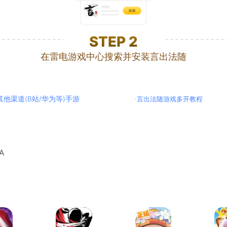
STEP
2
在雷电游戏中心搜索并安装言出法随
其他渠道(B站/华为等)手游
·
言出法随游戏多开教程
A
龙之谷：启程
忍者必须死3
冒险岛：枫之传说