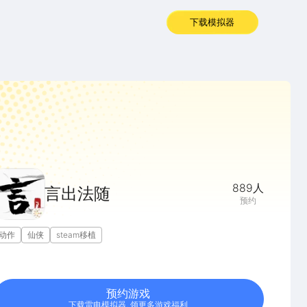
下载模拟器
889
人
言出法随
预约
动作
仙侠
steam移植
预约游戏
下载雷电模拟器, 领更多游戏福利