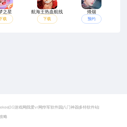
梦之星
航海王热血航线
烽烟
下载
下载
预约
点击下载
ekee
3G游戏网
我爱vr网
华军软件园
八门神器
多特软件站
攻略