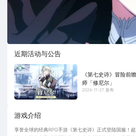
宣传片
图
近期活动与公告
《第七史诗》冒险前瞻 
师「修尼尔」
2024-11-27 发布
游戏介绍
享誉全球的经典RPG手游《第七史诗》正式登陆国服！