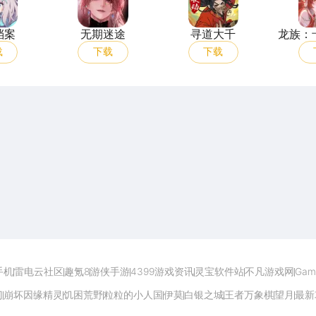
档案
无期迷途
寻道大千
龙族：
载
下载
下载
开启电脑玩手游极致体验
手机
雷电云社区
趣氪8
游侠手游
4399游戏资讯
灵宝软件站
不凡游戏网
Gam
门
崩坏因缘精灵
饥困荒野
粒粒的小人国
伊莫
白银之城
王者万象棋
望月
最新