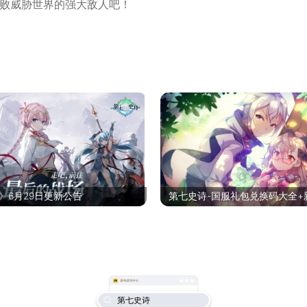
败威胁世界的强大敌人吧！
最后力量的继承者，你将跨越无数王国与大陆，与肩负信念和希
。
》6月29日更新公告
第七史诗-国服礼包兑换码大全+
色推荐
第七史诗