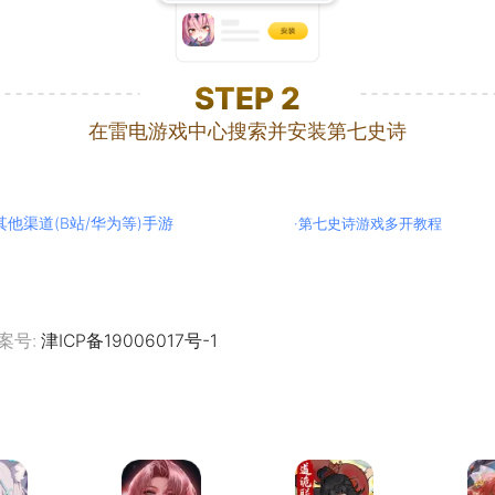
STEP
2
在雷电游戏中心搜索并安装第七史诗
其他渠道(B站/华为等)手游
·
第七史诗游戏多开教程
案号:
津ICP备19006017号-1
蔚蓝档案
无期迷途
寻道大千