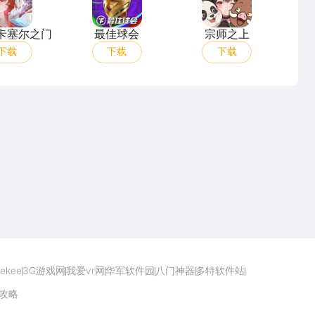
卡塞尔之门
最佳球会
宗师之上
下载
下载
下载
点击下载
ekee
3G游戏网
我爱vr网
华军软件园
八门神器
多特软件站
攻略