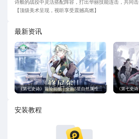
诗般的战役中灵活搭配阵容，打出华丽技能连击，共同击
【顶级美术呈现，视听享受震撼高燃】
【多元阵容组合，灵活选择战胜强敌】
【恢弘群像剧情，百位伙伴与你结缘】
最新资讯
神明的庇护已然逝去，灭亡的威胁却从未远离。作为女神
启程吧继承者，击碎毁灭的轮回，去开辟属于你们的未来
《第七史诗》冒险前瞻 | 全新5星自然属性精
《第七史诗
灵师「修尼尔」
安装教程