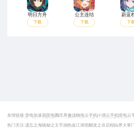
明日方舟
公主连结
蔚蓝
下载
下载
下
友情链接:
雷电加速器
雷电圈
无界趣连
驰电云手机
小滴云手机
雷电云
ZOL游戏
玩一玩游戏网
历趣APP下载
特玩游戏网
安卓下载
手游下载
热门关注:
遗忘之海
诡秘之主手游
热血江湖觉醒
龙之谷启程
仙界大掌