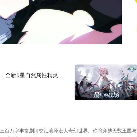
集(1/5)
| 全新5星自然属性精灵
超三百万字丰富剧情交汇演绎宏大奇幻世界。你将穿越无数王国