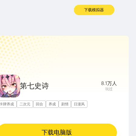
下载模拟器
8.1万
人
第七史诗
玩过
卡牌养成
二次元
回合
养成
剧情
日漫风
下载电脑版