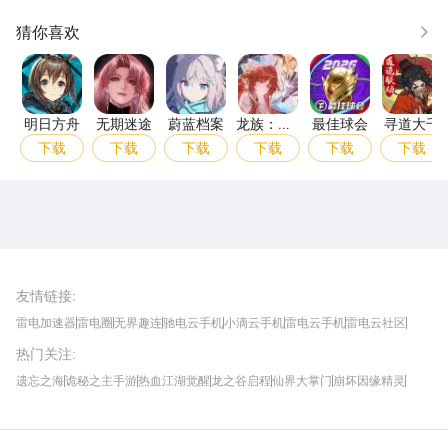
猜你喜欢
更多
明日方舟
无期迷途
蔚蓝档案
龙族：卡塞尔之门
最佳球会
寻道
明日方舟
无期迷途
蔚蓝档案
龙族：卡
最佳球会
寻道大千
塞尔之门
下载
下载
下载
下载
下载
下载
雷电圈APP
下载
雷电模拟器官方手游平台, 下载享海量福利
友情链接
:
雷电加速器
雷电圈
无界趣连
驰电云手机
小滴云手机
雷电云手机
雷电云社区
趣氪8
游侠手游
4399游戏资讯
灵宝软件站
不凡游戏网
Gamekee
3G游戏网
热门关注
:
我爱vr网
华军软件园
八门神器
多特软件站
ZOL游戏
玩一玩游戏网
历趣APP下载
特玩游戏网
安卓下载
手游下载
遗忘之海
诡秘之主手游
热血江湖觉醒
龙之谷启程
仙界大掌门
崩坏因缘精灵
饥困荒野
粒粒的小人国
伊莫
白银之城
王者万象棋
望月
最新攻略