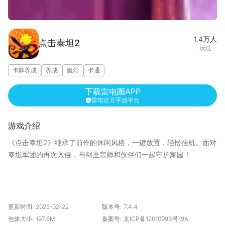
宣传片
图集(1/5)
1.4万
人
点击泰坦2
玩过
卡牌养成
养成
魔幻
卡通
下载雷电圈APP
雷电官方手游平台
游戏介绍
《点击泰坦2》继承了前作的休闲风格，一键放置，轻松挂机。面对
泰坦军团的再次入侵，与剑圣宗师和伙伴们一起守护家园！
更新时间:
2025-02-22
版本号:
7.4.4
包体大小:
197.6M
备案号:
京ICP备12010993号-9A