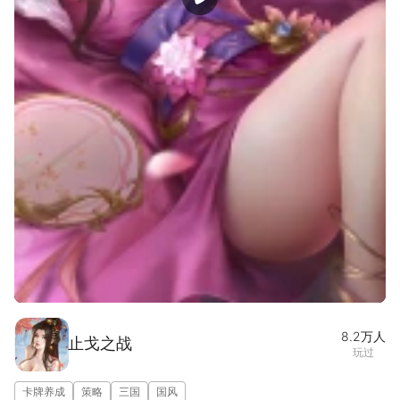
宣传片
图集(1/5)
8.2万
人
止戈之战
玩过
卡牌养成
策略
三国
国风