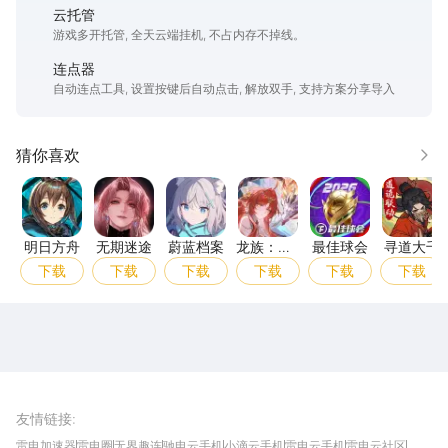
云托管
游戏多开托管, 全天云端挂机, 不占内存不掉线。
连点器
自动连点工具, 设置按键后自动点击, 解放双手, 支持方案分享导入
猜你喜欢
更多
明日方舟
无期迷途
蔚蓝档案
龙族：卡塞尔之门
最佳球会
寻道
明日方舟
无期迷途
蔚蓝档案
龙族：卡
最佳球会
寻道大千
塞尔之门
下载
下载
下载
下载
下载
下载
雷电圈APP
下载
雷电模拟器官方手游平台, 下载享海量福利
友情链接
:
雷电加速器
雷电圈
无界趣连
驰电云手机
小滴云手机
雷电云手机
雷电云社区