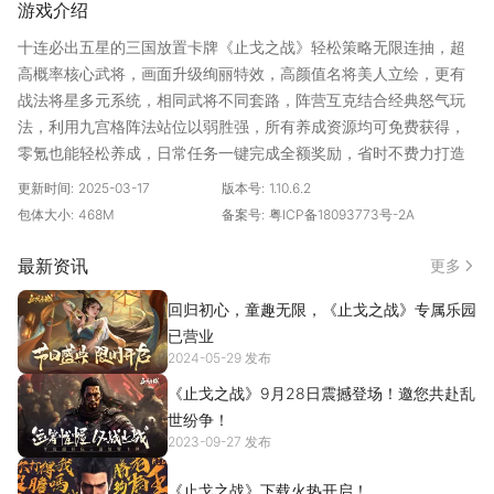
游戏介绍
十连必出五星的三国放置卡牌《止戈之战》轻松策略无限连抽，超
高概率核心武将，画面升级绚丽特效，高颜值名将美人立绘，更有
战法将星多元系统，相同武将不同套路，阵营互克结合经典怒气玩
法，利用九宫格阵法站位以弱胜强，所有养成资源均可免费获得，
零氪也能轻松养成，日常任务一键完成全额奖励，省时不费力打造
三国名将史诗，真正护肝放置首选，主公~就差你啦！
更新时间:
2025-03-17
版本号:
1.10.6.2
包体大小:
468M
备案号:
粤ICP备18093773号-2A
最新资讯
更多
回归初心，童趣无限，《止戈之战》专属乐园
已营业
2024-05-29 发布
《止戈之战》9月28日震撼登场！邀您共赴乱
世纷争！
2023-09-27 发布
《止戈之战》下载火热开启！