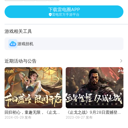
下载雷电圈APP
雷电官方手游平台
游戏相关工具
游戏挂机
近期活动与公告
更多
回归初心，童趣无限，《止戈之
《止戈之战》9月28日震撼登
2024-05-29 发布
2023-09-27 发布
战》专属乐园已营业
场！邀您共赴乱世纷争！