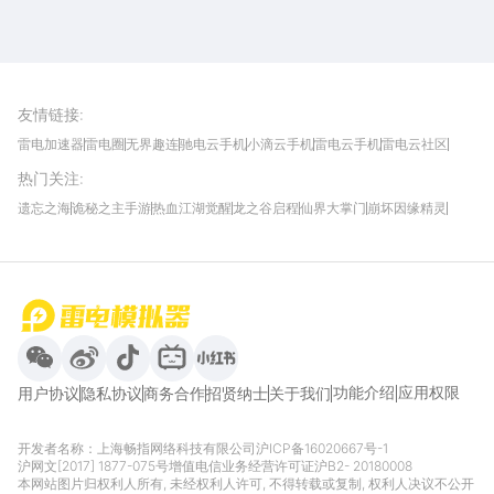
雷电圈APP
下载
雷电模拟器官方手游平台, 下载享海量福利
友情链接
:
雷电加速器
雷电圈
无界趣连
驰电云手机
小滴云手机
雷电云手机
雷电云社区
趣氪8
游侠手游
4399游戏资讯
灵宝软件站
不凡游戏网
Gamekee
3G游戏网
热门关注
:
我爱vr网
华军软件园
八门神器
多特软件站
ZOL游戏
玩一玩游戏网
历趣APP下载
特玩游戏网
安卓下载
手游下载
遗忘之海
诡秘之主手游
热血江湖觉醒
龙之谷启程
仙界大掌门
崩坏因缘精灵
饥困荒野
粒粒的小人国
伊莫
白银之城
王者万象棋
望月
最新攻略
首页
微信
微博
抖音
哔哩哔哩
小红书
功能介绍
应用权限
用户协议
隐私协议
商务合作
招贤纳士
关于我们
开发者名称：上海畅指网络科技有限公司
沪ICP备16020667号-1
沪网文[2017] 1877-075号
增值电信业务经营许可证沪B2- 20180008
本网站图片归权利人所有, 未经权利人许可, 不得转载或复制, 权利人决议不公开