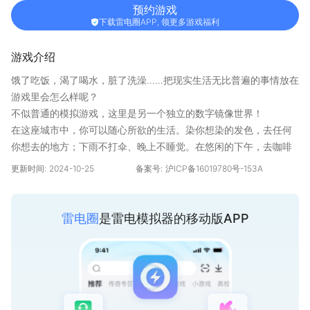
预约游戏
下载雷电圈APP, 领更多游戏福利
游戏介绍
饿了吃饭，渴了喝水，脏了洗澡……把现实生活无比普遍的事情放在
游戏里会怎么样呢？
不似普通的模拟游戏，这里是另一个独立的数字镜像世界！
在这座城市中，你可以随心所欲的生活。染你想染的发色，去任何
你想去的地方；下雨不打伞、晚上不睡觉。在悠闲的下午，去咖啡
厅享受静谧的时光；心血来潮，还可以买点装修材料，亲自装扮小
更新时间:
2024-10-25
备案号:
沪ICP备16019780号-153A
屋......
但要注意，做坏事是会被惩罚的哦！当然，这一切都以健康的身
体，努力工作为前提。好好工作，好好生活。
雷电圈
是雷电模拟器的移动版APP
这里有你可寄以化身的形象。
所以，你准备好来到这新世界了吗？