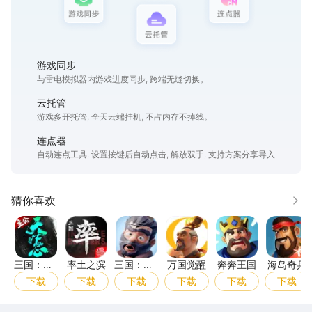
游戏同步
与雷电模拟器内游戏进度同步, 跨端无缝切换。
云托管
游戏多开托管, 全天云端挂机, 不占内存不掉线。
连点器
自动连点工具, 设置按键后自动点击, 解放双手, 支持方案分享导入
猜你喜欢
更多
三国：天下归心
率土之滨
三国：冰河时代
万国觉醒
奔奔王国
海岛
三国：天
率土之滨
三国：冰
万国觉醒
奔奔王国
海岛奇兵
下归心
河时代
下载
下载
下载
下载
下载
下载