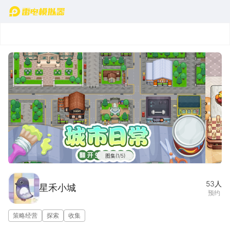
首页
图集(1/5)
53
人
星禾小城
预约
策略经营
探索
收集