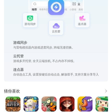
游戏同步
与雷电模拟器内游戏进度同步, 跨端无缝切换。
云托管
游戏多开托管, 全天云端挂机, 不占内存不掉线。
连点器
自动连点工具, 设置按键后自动点击, 解放双手, 支持方案分享导入
猜你喜欢
更多
我的世界
蛋仔派对
植物大战僵尸2高清版
超自然行动组
鹅鸭杀
迷你