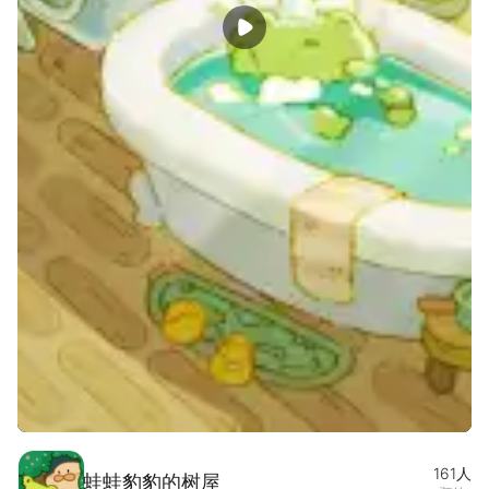
宣传片
图集(1/3)
161
人
蛙蛙豹豹的树屋