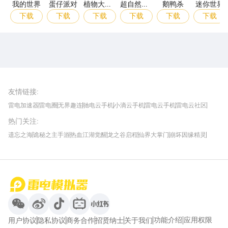
我的世界
蛋仔派对
植物大战
超自然行
鹅鸭杀
迷你世界
僵尸2高
动组
下载
下载
下载
下载
下载
下载
清版
雷电圈APP
下载
雷电模拟器官方手游平台, 下载享海量福利
友情链接
:
雷电加速器
雷电圈
无界趣连
驰电云手机
小滴云手机
雷电云手机
雷电云社区
趣氪8
游侠手游
4399游戏资讯
灵宝软件站
不凡游戏网
Gamekee
3G游戏网
热门关注
:
我爱vr网
华军软件园
八门神器
多特软件站
ZOL游戏
玩一玩游戏网
历趣APP下载
特玩游戏网
安卓下载
手游下载
遗忘之海
诡秘之主手游
热血江湖觉醒
龙之谷启程
仙界大掌门
崩坏因缘精灵
饥困荒野
粒粒的小人国
伊莫
白银之城
王者万象棋
望月
最新攻略
首页
微信
微博
抖音
哔哩哔哩
小红书
功能介绍
应用权限
用户协议
隐私协议
商务合作
招贤纳士
关于我们