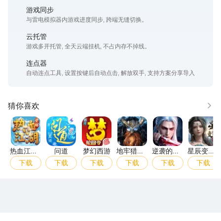
游戏同步
与雷电模拟器内游戏进度同步, 跨端无缝切换。
云托管
游戏多开托管, 全天云端挂机, 不占内存不掉线。
连点器
自动连点工具, 设置按键后自动点击, 解放双手, 支持方案分享导入
猜你喜欢
更多
热血江湖：觉醒
问道
梦幻西游
地牢猎手6
逆袭的仙王
星辰
热血江
问道
梦幻西游
地牢猎手
逆袭的仙
星辰变：
湖：觉醒
6
王
归来
下载
下载
下载
下载
下载
下载
雷电圈APP
下载
雷电模拟器官方手游平台, 下载享海量福利