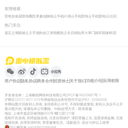
友情链接
:
雷电加速器
雷电圈
无界趣连
驰电云手机
小滴云手机
雷电云手机
雷电云社区
趣氪8
游侠手游
4399游戏资讯
灵宝软件站
不凡游戏网
Gamekee
3G游戏网
热门关注
:
我爱vr网
华军软件园
八门神器
多特软件站
ZOL游戏
玩一玩游戏网
历趣APP下载
特玩游戏网
安卓下载
手游下载
遗忘之海
诡秘之主手游
热血江湖觉醒
龙之谷启程
仙界大掌门
崩坏因缘精灵
饥困荒野
粒粒的小人国
伊莫
白银之城
王者万象棋
望月
最新攻略
首页
微信
微博
抖音
哔哩哔哩
小红书
功能介绍
应用权限
用户协议
隐私协议
商务合作
招贤纳士
关于我们
开发者名称：上海畅指网络科技有限公司
沪ICP备16020667号-1
沪网文[2017] 1877-075号
增值电信业务经营许可证沪B2- 20180008
本网站图片归权利人所有, 未经权利人许可, 不得转载或复制, 权利人决议不公开
展示图片的, 请通知本公司删除。纠纷处理方式：
联系客服
地址: 上海市嘉定区银翔路655号1幢12层1211室
抵制不良游戏, 拒绝盗版游戏, 注意自我保护, 谨防受骗上当, 适度游戏益脑, 沉迷
游戏伤身, 合理安排时间, 享受健康生活。适龄提示: 适合18岁以上使用
沪公网安备 44010602006048