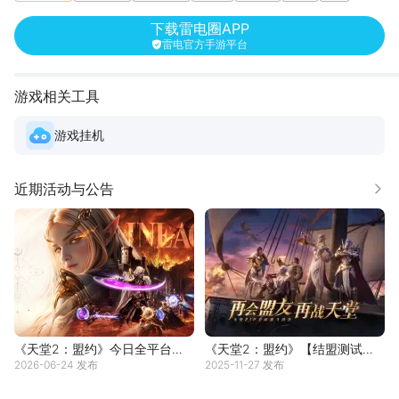
横屏
云游戏
下载雷电圈APP
雷电官方手游平台
游戏相关工具
游戏挂机
近期活动与公告
更多
《天堂2：盟约》今日全平台上
《天堂2：盟约》【结盟测试】
2026-06-24 发布
2025-11-27 发布
线，有你们在，就是天堂！
战盟集结！三大公会活动来袭，
福利拿到手软！