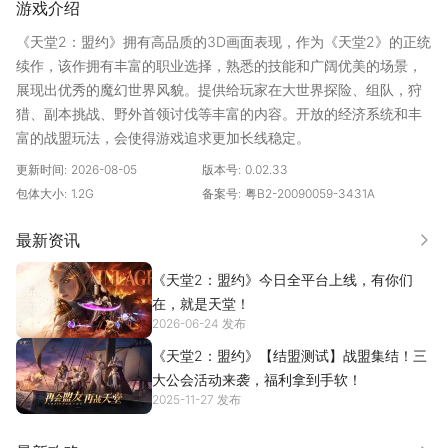
游戏介绍
《天堂2：盟约》拥有高品质的3D画面表现，作为《天堂2》的正统
续作，该作拥有丰富的职业选择，熟悉的技能和广阔优美的场景，
展现出优秀的魔幻世界风貌。提供给玩家在大世界探险、组队，狩
猎、副本挑战、野外首领讨伐等丰富的内容。开放的经济系统和丰
富的战盟玩法，会使得游戏追求更加长线稳定。
游戏特色
更新时间:
2026-08-05
版本号:
0.02.33
【极品神装、全靠打怪】
包体大小:
1.2G
备案号:
粤B2-20090059-3431A
狩猎怪物发家致富，极品装备人人可得
最新资讯
更多
【自由交易，投入保值】
《天堂2：盟约》今日全平台上线，有你们
装备无绑自由买卖，跨服交易更加保值
在，就是天堂！
2026-06-24 发布
【激情对抗，千人城战】
群雄鏖战激燃对决，战盟争霸终成传奇
《天堂2：盟约》【结盟测试】战盟集结！三
大公会活动来袭，福利拿到手软！
2025-11-27 发布
【减负护肝，轻松养成】
挂机打宝轻松不肝，离线收益快速养成