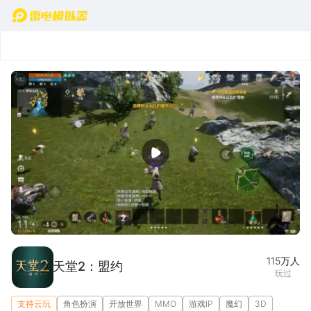
首页
实机演示
宣传片
图集(1/5)
115万
人
天堂2：盟约
玩过
支持云玩
角色扮演
开放世界
MMO
游戏IP
魔幻
3D