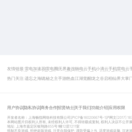
友情链接:
雷电加速器
雷电圈
无界趣连
驰电云手机
小滴云手机
雷电云
ZOL游戏
玩一玩游戏网
历趣APP下载
特玩游戏网
安卓下载
手游下载
热门关注:
遗忘之海
诡秘之主手游
热血江湖觉醒
龙之谷启程
仙界大掌
功能介绍
应用权限
用户协议
隐私协议
商务合作
招贤纳士
关于我们
开发者名称：上海畅指网络科技有限公司
沪ICP备16020667号-1
沪网文[2017] 18
本网站图片归权利人所有, 未经权利人许可, 不得转载或复制, 权利人决议不公开
地址: 上海市嘉定区银翔路655号1幢12层1211室
抵制不良游戏, 拒绝盗版游戏, 注意自我保护, 谨防受骗上当, 适度游戏益脑, 沉迷