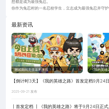
想都是成为​​最强兔忍​​。
你作为​​兔忍村​​的一名忍校学生，立志成为最强兔忍并守护
你必须和小伙伴们一同​​战斗​​，击退来犯的怪物和敌人，不断
最新资讯
【Q萌兔忍 解放双手】：结合Q版可爱画风与放置养成
【命定奇缘 红颜相伴】：跨时空联动，海量专属奇缘角
【海量英雄 随心挑选】：羁绊英雄获取简单，养成轻松
【流派搭配 策略为王】：羁绊英雄、通灵兽组合流派、
测试期间充值返利来啦！！！！
《我的英雄
FAQ＆充返
【倒计时3天】《我的英雄之路》首发定档9月24日
2025-09-21 发布
丨首发定档 丨《我的英雄之路》将于9月24日正式