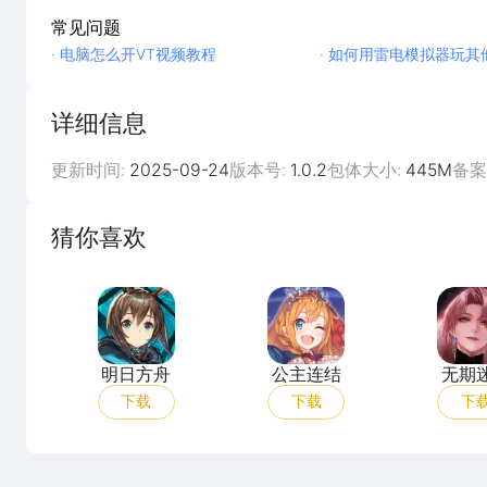
常见问题
· 电脑怎么开VT视频教程
· 如何用雷电模拟器玩其
详细信息
更新时间:
2025-09-24
版本号:
1.0.2
包体大小:
445M
备案
猜你喜欢
明日方舟
公主连结
明日方舟
公主连结
无期
下载
下载
下