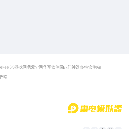
点击下载
ekee
3G游戏网
我爱vr网
华军软件园
八门神器
多特软件站
攻略
首页
微信
微博
抖音
哔哩哔哩
小红书