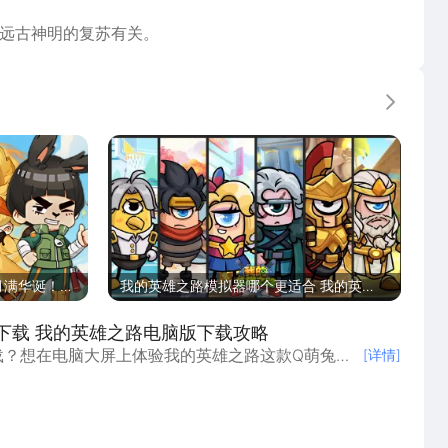
神明的​​复苏​​有关。
更多
你就是最强兔忍！
月满华诞！祝
我的英雄之路模拟器哪个更适合 我的英雄
之路电脑版游玩教程
下载 我的英雄之路电脑版下载攻略
载？想在电脑大屏上体验我的英雄之路这款Q萌兔耳
[详情]
电模拟器凭借其卓越的性能优化和键鼠操控支持，成
电脑版的最佳选择。我的英雄之路通过模拟器可以在