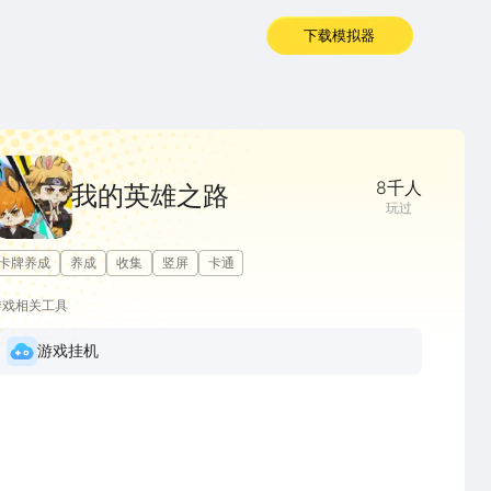
下载模拟器
8千
人
我的英雄之路
玩过
卡牌养成
养成
收集
竖屏
卡通
游戏相关工具
游戏挂机