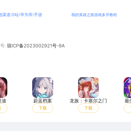
他渠道(B站/华为等)手游
·
我的英雄之路游戏多开教程
号:
琼ICP备2023002921号-9A
无期迷途
蔚蓝档案
龙族：卡塞尔之门
迷途
蔚蓝档案
龙族：卡塞尔之门
最
载
下载
下载