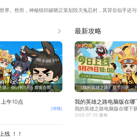
世界。然而，神秘组织​​破晓​​正策划毁灭兔忍村，其背后似乎还与远古
​​变强​​，朝着最高目标迈进。
最新攻略
更多
玩法；轻松休闲不伤肝！
色限定登场，给你不一样的感觉！
；挂机就把战力提！
多种搭配影响战斗走向，百变阵容相互克制，草根逆袭不是梦，
之路》倒计时1天丨首发在即，
《我的英雄之路》双节同庆，
方案说明请查收~
福相伴，福利不停！
上午10点
我的英雄之路电脑版在哪
我的英雄之路电脑版在哪下
[详情]
2025-07-25 发布
忍者题材的放置RPG吗？雷
为电脑版运行我的英雄之路
电脑上实现120帧超清画质和
上线 ！！