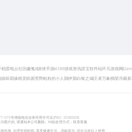
开启电脑玩手游极致体验
手机
雷电云社区
趣氪8
游侠手游
4399游戏资讯
灵宝软件站
不凡游戏网
Gam
门
崩坏因缘精灵
饥困荒野
粒粒的小人国
伊莫
白银之城
王者万象棋
望月
最新
77-075号
增值电信业务经营许可证沪B2- 20180008
展示图片的, 请通知本公司删除。纠纷处理方式：
联系客服
游戏伤身, 合理安排时间, 享受健康生活。适龄提示: 适合18岁以上使用