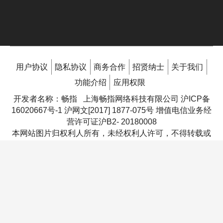
用户协议
隐私协议
商务合作
招贤纳士
关于我们
功能介绍
应用权限
开发者名称：畅指 上海畅指网络科技有限公司
沪ICP备
16020667号-1
沪网文[2017] 1877-075号 增值电信业务经
营许可证沪B2- 20180008
本网站图片归权利人所有，未经权利人许可，不得转载或
复制，权利人决议不公开展示图片的，请通知本公司删
除。纠纷处理方式：
联系客服
地址：上海市嘉定区银翔路655号1幢12层1211室
沪公网安备 44010602006048
抵制不良游戏，拒绝盗版游戏，注意自我保护，谨防受骗
上当，适度游戏益脑，沉迷游戏伤身，合理安排时间，享