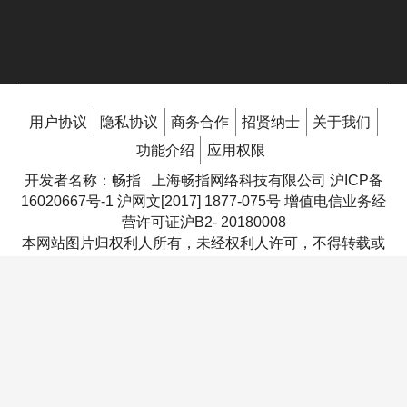
用户协议
隐私协议
商务合作
招贤纳士
关于我们
功能介绍
应用权限
开发者名称：畅指 上海畅指网络科技有限公司
沪ICP备
16020667号-1
沪网文[2017] 1877-075号 增值电信业务经
营许可证沪B2- 20180008
本网站图片归权利人所有，未经权利人许可，不得转载或
复制，权利人决议不公开展示图片的，请通知本公司删
除。纠纷处理方式：
联系客服
地址：上海市嘉定区银翔路655号1幢12层1211室
沪公网安备 44010602006048
抵制不良游戏，拒绝盗版游戏，注意自我保护，谨防受骗
上当，适度游戏益脑，沉迷游戏伤身，合理安排时间，享