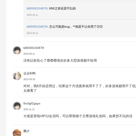
ld8008104878
:
666之前还是可以的
2023-09-11
ld8008104878
:
怎么可能是bug，**就是不让你用了😐😐
2023-09-11
ld8008104878
2023-09-11
没有以前良心了😨😨😨现在好多大型游戏都不给用
达达利鸭
2023-09-28
对对，我8月份还用过，结果这个月优惠券就用不了了，好多游戏都用不了优
太难看了
6ezlgf2gqyx
2023-11-21
大佬是雷电VIP12会员吗，可以帮我领个元尊游戏礼包吗，如果您不玩的话
飘沙