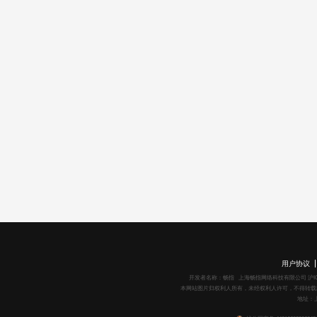
用户协议
开发者名称：畅指 上海畅指网络科技有限公司 沪ICP备1602
本网站图片归权利人所有，未经权利人许可，不得转载
地址：上