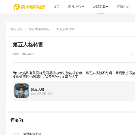
首页
游戏中心
游戏工具
客服中心
雷电论坛
综合手游讨论区
第五人格转官
第五人格转官
发表于：2025-08-17
为什么猫和老鼠同样是冈易的游戏它就能转官服，第五人格就不行啊，冈易那边不
要偷偷停运**跑路啊，我多年的心血都在这了
第五人格
竞技·团队对抗·横屏
评论(2)
策谋本自天成