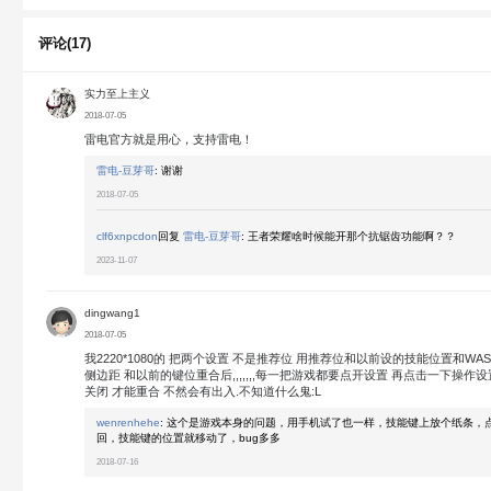
评论(17)
实力至上主义
2018-07-05
雷电官方就是用心，支持雷电！
雷电-豆芽哥
:
谢谢
2018-07-05
clf6xnpcdon
回复
雷电-豆芽哥
:
王者荣耀啥时候能开那个抗锯齿功能啊？？
2023-11-07
dingwang1
2018-07-05
我2220*1080的 把两个设置 不是推荐位 用推荐位和以前设的技能位置和WAS
侧边距 和以前的键位重合后,,,,,,,每一把游戏都要点开设置 再点击一下操作设置
关闭 才能重合 不然会有出入.不知道什么鬼:L
wenrenhehe
:
这个是游戏本身的问题，用手机试了也一样，技能键上放个纸条，点
回，技能键的位置就移动了，bug多多
2018-07-16