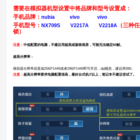
需要在模拟器机型设置中将品牌和型号设置成：
手机品牌：
nubia vivo vivo
手机型号：
（三种任
NX709S V2217A V2218A
锁）
注意：
中低配置的电脑，不建议用超高或极致画质，可能无法稳定60帧。
超高分辨率：
模拟器分辨率设置成2560*1440或者2960*1440即可开启，dpi随意，建议用380。
注意：
超高分辨率要求电脑配置很高，最好台式机i7以上，笔记本不建议尝试了。