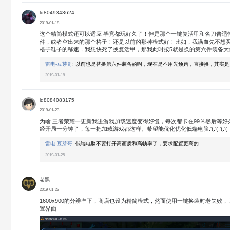
ld8049343624
2019-01-18
这个精简模式还可以适应 毕竟都玩好久了！但是那个一键复活甲和名刀普适
件，或者空出来的那个格子！还是以前的那种模式好！比如，我满血先不想
格子鞋子的移速，我想快死了换复活甲，那我此时按5就是换的第六件装备大
雷电-豆芽哥
:
以前也是替换第六件装备的啊，现在是不用先预购，直接换，其实是
2019-01-18
ld8084083175
2019-01-23
为啥 王者荣耀一更新我进游戏加载速度变得好慢，每次都卡在99％然后等好久
经开局一分钟了，每一把加载游戏都这样。希望能优化优化低端电脑:'(:'(:'(:'(
雷电-豆芽哥
:
低端电脑不要打开高画质和高帧率了，要求配置更高的
2019-01-25
老黑
2019-01-23
1600x900的分辨率下，商店也设为精简模式，然而使用一键换装时老失败，
置界面