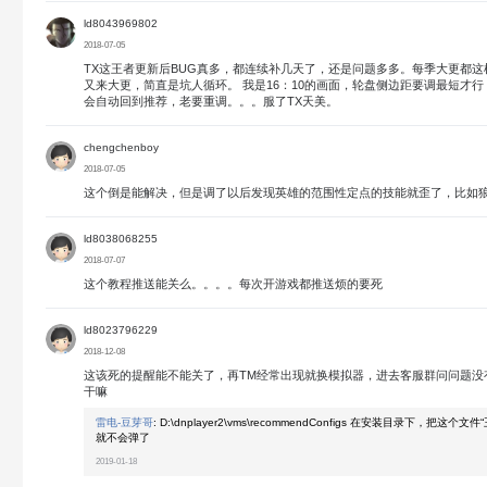
ld8043969802
2018-07-05
TX这王者更新后BUG真多，都连续补几天了，还是问题多多。每季大更都
又来大更，简直是坑人循环。 我是16：10的画面，轮盘侧边距要调最短才
会自动回到推荐，老要重调。。。服了TX天美。
chengchenboy
2018-07-05
这个倒是能解决，但是调了以后发现英雄的范围性定点的技能就歪了，比如
ld8038068255
2018-07-07
这个教程推送能关么。。。。每次开游戏都推送烦的要死
ld8023796229
2018-12-08
这该死的提醒能不能关了，再TM经常出现就换模拟器，进去客服群问问题没
干嘛
雷电-豆芽哥
:
D:\dnplayer2\vms\recommendConfigs 在安装目录下，把这
就不会弹了
2019-01-18