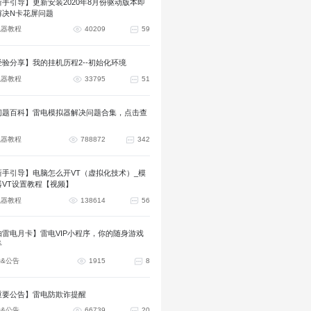
新手引导】更新安装2020年8月份驱动版本即
解决N卡花屏问题
拟器教程
40209
59
经验分享】我的挂机历程2--初始化环境
拟器教程
33795
51
问题百科】雷电模拟器解决问题合集，点击查
拟器教程
788872
342
新手引导】电脑怎么开VT（虚拟化技术）_模
器VT设置教程【视频】
拟器教程
138614
56
抽雷电月卡】雷电VIP小程序，你的随身游戏
手
&公告
1915
8
重要公告】雷电防欺诈提醒
&公告
66739
20