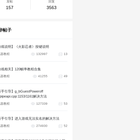
发帖
回复
157
3563
华帖子
游戏说明】《火影忍者》按键说明
拟器教程
132997
13
游戏相关】120帧率教程合集
拟器教程
41255
49
手引导】g_bGuestPoweroff
tpipeapi.cpp:1153/1161解决方法
拟器教程
127339
53
新手引导】进入游戏无法实名的解决方法
拟器教程
274930
52