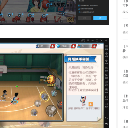
【
可
模
【
模
【
看
模
【
拟
模
【
助
活动
【
活动