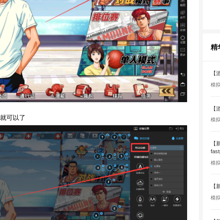
精
【
模
【
就可以了
模
【新
fas
模
【
模