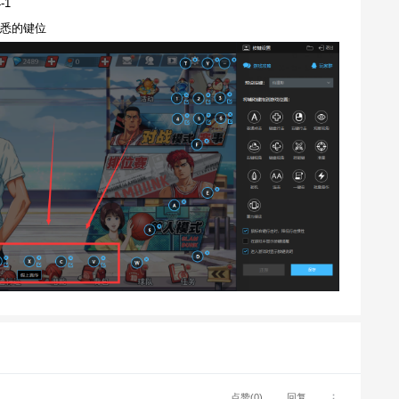
-1
悉的键位
点赞(0)
回复