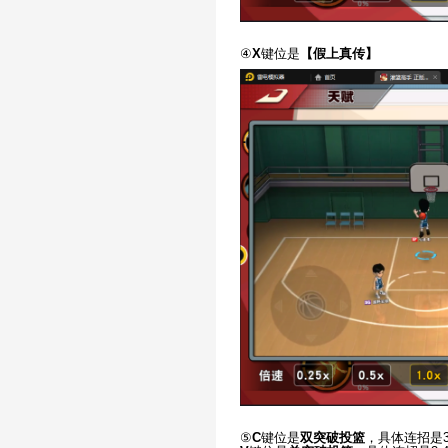
④
X
键位是
【假上真传】
⑤
C
键位是
双突破投篮
，具体连招是3-4