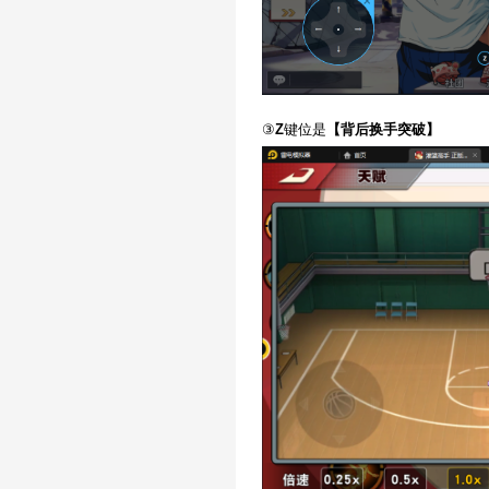
③
Z
键位是
【
背后换手突破
】