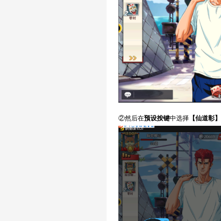
②然后在
预设按键
中选择
【仙道彰】