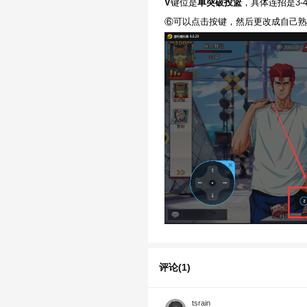
V
键位是
单突破投篮
，具体连招是3-4
⑥可以点击按键，然后更改成自己熟
评论(1)
tsrain