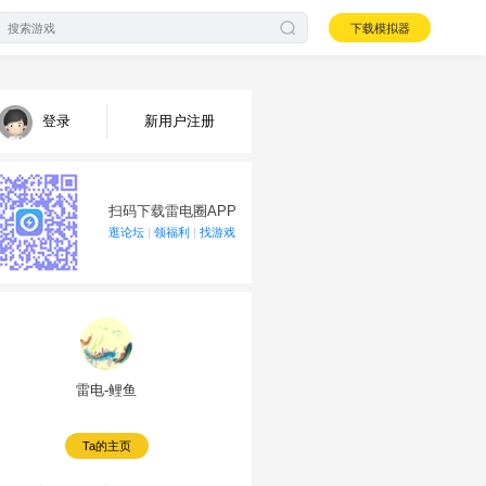
下载模拟器
登录
新用户注册
扫码下载雷电圈APP
逛论坛
|
领福利
|
找游戏
雷电-鲤鱼
Ta的主页