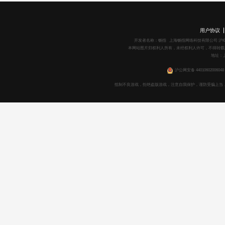
用户协议
开发者名称：畅指 上海畅指网络科技有限公司 沪ICP备1602
本网站图片归权利人所有，未经权利人许可，不得转载
地址：上
沪公网安备 44010602006048
抵制不良游戏，拒绝盗版游戏，注意自我保护，谨防受骗上当