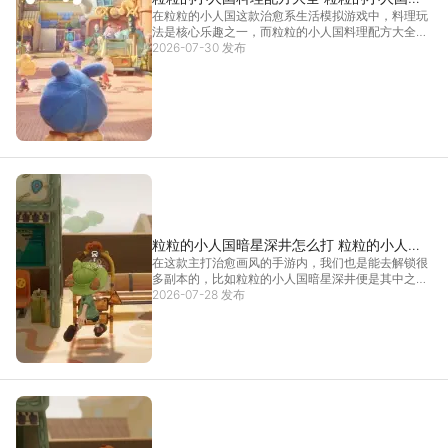
在粒粒的小人国这款治愈系生活模拟游戏中，料理玩
饪技巧
法是核心乐趣之一，而粒粒的小人国料理配方大全则
是玩家解锁美食、提升好感的关键。掌握粒粒的小人
2026-07-30 发布
国料理配方大全，既能制作美味佳肴馈赠伙伴，也能
兑换稀有道具，想轻松解锁全配方、体验惬意烹饪，
推荐使用雷
[详情]
粒粒的小人国暗星深井怎么打 粒粒的小人国
在这款主打治愈画风的手游内，我们也是能去解锁很
暗星深井攻略
多副本的，比如粒粒的小人国暗星深井便是其中之
一，作为核心资源副本来说，玩家需要做的就是探索
2026-07-28 发布
以及团队彼此协作，实际粒粒的小人国暗星深井的挑
战性可不低，因此很多玩家也不清楚具体要如何挑
战，为此小编特
[详情]