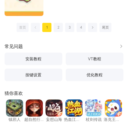
高效收集建造和制作需要的各类材料，就得先把粒粒
的小人国资
[详情]
首页
1
2
3
4
尾页
上一页
下一页
常见问题
更多
安装教程
VT教程
按键设置
优化教程
猜你喜欢
镇邪人
超自然行动组
妄想山海
热血江湖：归来
杖剑传说
洛克王
镇邪人
超自然行
妄想山海
热血江
杖剑传说
洛克王
动组
湖：归来
国：世界