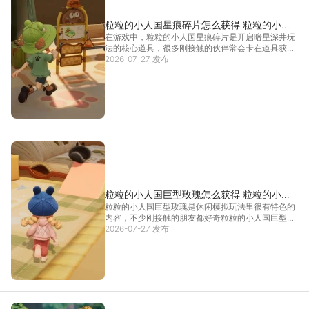
粒粒的小人国星痕碎片怎么获得 粒粒的小人
在游戏中，粒粒的小人国星痕碎片是开启暗星深井玩
国星痕碎片获取途径
法的核心道具，很多刚接触的伙伴常会卡在道具获取
环节，不清楚粒粒的小人国星痕碎片的积攒途径与后
2026-07-27 发布
续用法。其实这类道具不用专门刷取，日常探索过程
中就能慢慢积累，掌握正确方法后能大幅提升探索效
率。 碎
[详情]
粒粒的小人国巨型玫瑰怎么获得 粒粒的小人
粒粒的小人国巨型玫瑰是休闲模拟玩法里很有特色的
国巨型玫瑰种植方法
内容，不少刚接触的朋友都好奇粒粒的小人国巨型玫
瑰的具体获取方法与实际用途。其实这一内容和游戏
2026-07-27 发布
的微观世界观设定息息相关，掌握对应的种植方法与
素材收集技巧，就能轻松培育出专属的玫瑰景观，解
锁多样的休
[详情]