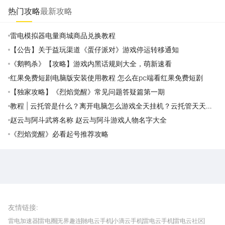
热门攻略
最新攻略
雷电模拟器电量商城商品兑换教程
【公告】关于益玩渠道《蛋仔派对》游戏停运转移通知
《鹅鸭杀》【攻略】游戏内黑话规则大全，萌新速看
红果免费短剧电脑版安装使用教程 怎么在pc端看红果免费短剧
【独家攻略】《烈焰觉醒》常见问题答疑篇第一期
教程 | 云托管是什么？离开电脑怎么游戏全天挂机？云托管天天免
费领取攻略
赵云与阿斗武将名称 赵云与阿斗游戏人物名字大全
《烈焰觉醒》必看起号推荐攻略
雷电圈APP
下载
雷电模拟器官方手游平台, 下载享海量福利
友情链接
:
雷电加速器
雷电圈
无界趣连
驰电云手机
小滴云手机
雷电云手机
雷电云社区