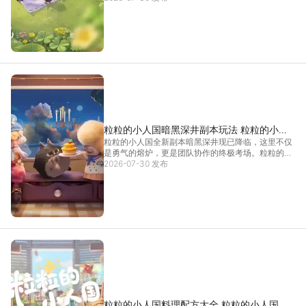
文将围绕粒粒的小人国装修攻略展开详细解析，帮大
家快速打造属于自己的温馨微观小窝。想在电脑上更
精准地
[详情]
粒粒的小人国暗黑深井副本玩法 粒粒的小人
粒粒的小人国全新副本暗黑深井现已降临，这里不仅
国暗黑深井副本教程
是勇气的熔炉，更是团队协作的终极考场。粒粒的小
人国暗黑深井副本玩法为玩家呈现了一个紧张刺激的
2026-07-30 发布
限时协作挑战，不仅刺激有趣，开启也需要一定门
槛，接下来就为大家介绍粒粒的小人国暗黑深井副本
玩法，让大家
[详情]
粒粒的小人国料理配方大全 粒粒的小人国烹