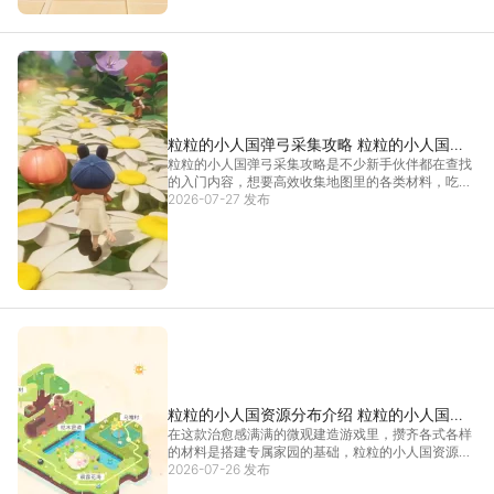
粒粒的小人国弹弓采集攻略 粒粒的小人国资
粒粒的小人国弹弓采集攻略是不少新手伙伴都在查找
源收集技巧分享
的入门内容，想要高效收集地图里的各类材料，吃透
粒粒的小人国弹弓采集攻略，能帮大家少走很多弯
2026-07-27 发布
路。游戏里不少高处、远处的资源都需要借助弹弓获
取，不同区域的采集点位各有区别，摸清分布规律搭
配合适的技巧
[详情]
粒粒的小人国资源分布介绍 粒粒的小人国资
在这款治愈感满满的微观建造游戏里，攒齐各式各样
源分布在哪
的材料是搭建专属家园的基础，粒粒的小人国资源分
布一直是大家关注的重点。不同地图区域产出的物资
2026-07-26 发布
各有分工，找对采集的地方能少走很多冤枉路。想要