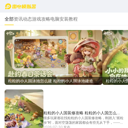
首页
全部
资讯动态
游戏攻略
电脑安装教程
粒粒的小人国泳池怎么建 粒粒的小人国泳池建造攻
粒粒的小人
略
开启攻略
粒粒的小人国装修攻略 粒粒的小人国怎么装
很多玩家都在找粒粒的小人国装修攻略，刚踏入“摇粒
修
乡”时，面对空荡荡的家园都会有些无从下手，——装
修到底怎么开始、家具从哪来、怎么布局才好看？本
2026-07-30 发布