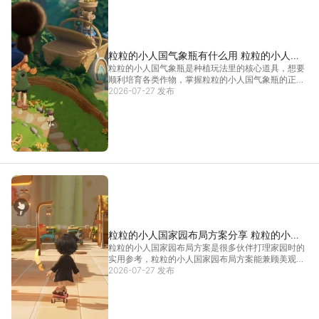
粒粒的小人国气象瓶有什么用 粒粒的小人国
粒粒的小人国气象瓶是种植玩法里的核心道具，想要
气象瓶用途介绍
顺利培育各类作物，掌握粒粒的小人国气象瓶的正确
用法十分关键。很多刚接触种植系统的伙伴，常常不
2026-07-27 发布
清楚该去哪里收集对应资源，也不知道怎么用它加速
作物生长，前期摸索时走了不少弯路。接下来小编就
整理了气象
[详情]
粒粒的小人国家园布局方案分享 粒粒的小人
粒粒的小人国家园布局方案是很多伙伴打理家园时的
国家园建设攻略
实用参考，粒粒的小人国家园布局方案能兼顾美观与
实用，帮大家打造出高效又舒心的小天地。不少朋友
2026-07-27 发布
刚接触时容易摆得杂乱，后续打理起来很麻烦，下面
小编就分享几个实用的布局思路，帮大家轻松打造好
用又好看的
[详情]