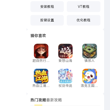
安装教程
VT教程
按键设置
优化教程
猜你喜欢
超自然行动组
妄想山海
镇邪人
超自然行动
妄想山海
镇邪人
组
热血江湖：归来
杖剑传说
洛克王国：
热血江湖：
杖剑传说
洛克王国：
归来
世界
热门攻略
最新攻略