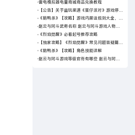
雷电模拟器电量商城商品兑换教程
海岛
可用
【公告】关于益玩渠道《蛋仔派对》游戏停运
海岛
转移通知
预约
《鹅鸭杀》【攻略】游戏内黑话规则大全，萌
海岛
新速看
岛传
赵云与阿斗武将名称 赵云与阿斗游戏人物名
海岛
字大全
荐下
《烈焰觉醒》必看起号推荐攻略
仙逆
世界
【独家攻略】《烈焰觉醒》常见问题答疑篇第
仙逆
一期
界在
《鹅鸭杀》【攻略】角色技能详解
仙逆
玩仙
赵云与阿斗游戏等级官衔有哪些 赵云与阿斗
仙逆
游戏等级官衔介绍
模拟