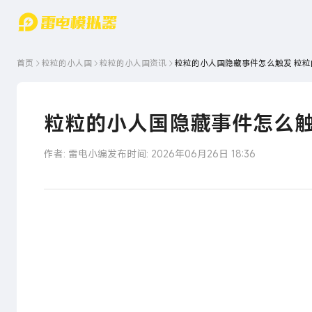
游戏中心
首页
游戏中
雷电圈
首页
粒粒的小人国
粒粒的小人国
资讯
粒粒的小人国隐藏事件怎么触发 粒
心
云游戏
游戏资
讯
官方论
坛
粒粒的小人国隐藏事件怎么触
WIKI
作者: 雷电小编
发布时间: 2026年06月26日 18:36