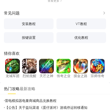
查看更多
常见问题
更多
安装教程
VT教程
按键设置
优化教程
猜你喜欢
龙城军团
烈焰觉醒
天芒之神
传奇之业
摸金之路
宗师传
龙城军团
烈焰觉醒
天芒之神
传奇之业
摸金之路
宗师传奇
热门攻略
最新攻略
雷电模拟器电量商城商品兑换教程
【公告】关于益玩渠道《蛋仔派对》游戏停运转移通知