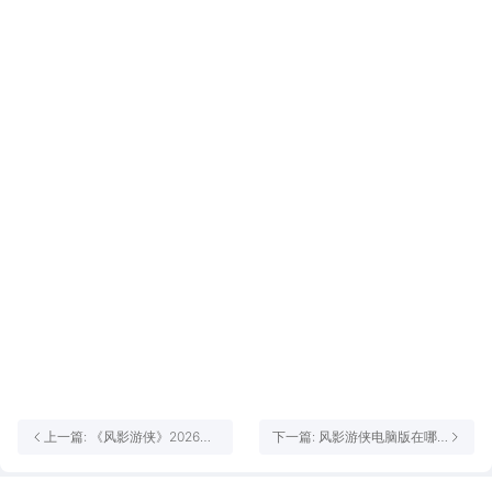
上一篇: 《风影游侠》2026年1
下一篇: 风影游侠电脑版在哪
月14日震撼首发！九职觉醒，
下载 风影游侠电脑版下载地址
新纪元全面开启！
推荐