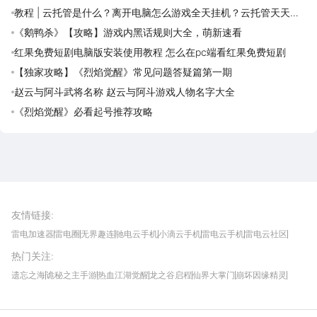
教程 | 云托管是什么？离开电脑怎么游戏全天挂机？云托管天天免
费领取攻略
《鹅鸭杀》【攻略】游戏内黑话规则大全，萌新速看
红果免费短剧电脑版安装使用教程 怎么在pc端看红果免费短剧
【独家攻略】《烈焰觉醒》常见问题答疑篇第一期
赵云与阿斗武将名称 赵云与阿斗游戏人物名字大全
《烈焰觉醒》必看起号推荐攻略
雷电圈APP
下载
雷电模拟器官方手游平台, 下载享海量福利
友情链接
:
雷电加速器
雷电圈
无界趣连
驰电云手机
小滴云手机
雷电云手机
雷电云社区
趣氪8
游侠手游
4399游戏资讯
灵宝软件站
不凡游戏网
Gamekee
3G游戏网
热门关注
:
我爱vr网
华军软件园
八门神器
多特软件站
ZOL游戏
玩一玩游戏网
历趣APP下载
特玩游戏网
安卓下载
手游下载
遗忘之海
诡秘之主手游
热血江湖觉醒
龙之谷启程
仙界大掌门
崩坏因缘精灵
饥困荒野
粒粒的小人国
伊莫
白银之城
王者万象棋
望月
最新攻略