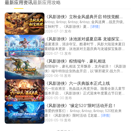
最新应用资讯
最新应用攻略
《风影游侠》立秋金风盛典开启 特技觉醒系
&nbsp; &nbsp; &nbsp; &nbsp; 金风送爽，战意升级。
统重磅上线
立秋时节，《风影游侠》夏...
[详情]
2026-07-31 发布
《风影游侠》泳池派对盛夏启幕 龙墟探宝同
盛夏逐浪，清凉夺宝。酷暑时节，风影大陆迎来夏日
步开战!
重磅版本更新，泳池派对主题庆典与龙墟探宝集群双
线同步上...
2026-07-13 发布
[详情]
《风影游侠》粽情端午，豪礼相送
粽情端午，豪礼相送 艾草飘香，龙舟破浪！《风影游
侠》端午特别企划热血开启，以“驱邪避灾·战力升舱”
为...
2026-06-18 发布
[详情]
《风影游侠》六一庆典版本正式上线
六一狂欢将至，热血战火再度升级。随着全新儿童节
版本开启，《风影游侠》正式迎来年度重点节日更新
—— 本...
2026-05-30 发布
[详情]
《风影游侠》“缘定520”限时活动开启！
亲爱的侠客们： &nbsp; &nbsp; &nbsp; 520狂欢来
袭！《风影游侠》限时活动【龙墟...
[详情]
2026-05-19 发布