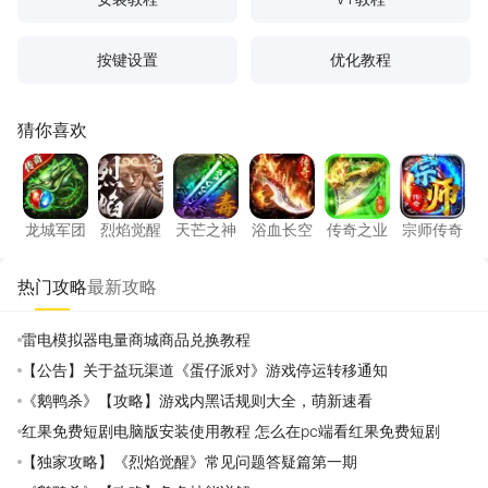
按键设置
优化教程
猜你喜欢
龙城军团
烈焰觉醒
天芒之神
浴血长空
传奇之业
宗师传
龙城军团
烈焰觉醒
天芒之神
浴血长空
传奇之业
宗师传奇
热门攻略
最新攻略
雷电模拟器电量商城商品兑换教程
【公告】关于益玩渠道《蛋仔派对》游戏停运转移通知
《鹅鸭杀》【攻略】游戏内黑话规则大全，萌新速看
红果免费短剧电脑版安装使用教程 怎么在pc端看红果免费短剧
【独家攻略】《烈焰觉醒》常见问题答疑篇第一期