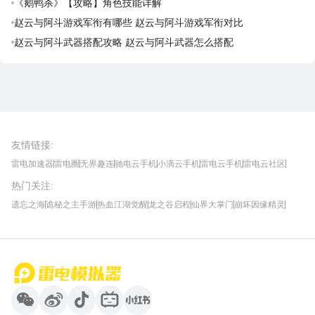
《鹅鸭杀》【攻略】角色技能详解
赵云与阿斗游戏军衔有哪些 赵云与阿斗游戏军衔对比
赵云与阿斗武器搭配攻略 赵云与阿斗武器怎么搭配
雷电圈APP
下载
雷电模拟器官方手游平台, 下载享海量福利
友情链接
:
雷电加速器
雷电圈
无界趣连
驰电云手机
小滴云手机
雷电云手机
雷电云社区
趣氪8
游侠手游
4399游戏资讯
灵宝软件站
不凡游戏网
Gamekee
3G游戏网
热门关注
:
我爱vr网
华军软件园
八门神器
多特软件站
ZOL游戏
玩一玩游戏网
历趣APP下载
特玩游戏网
安卓下载
手游下载
遗忘之海
诡秘之主手游
热血江湖觉醒
龙之谷启程
仙界大掌门
崩坏因缘精灵
饥困荒野
粒粒的小人国
伊莫
白银之城
王者万象棋
望月
最新攻略
首页
微信
微博
抖音
哔哩哔哩
小红书