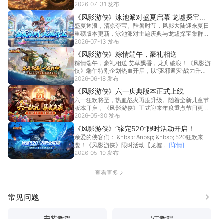
2026-07-31 发布
《风影游侠》泳池派对盛夏启幕 龙墟探宝同
盛夏逐浪，清凉夺宝。酷暑时节，风影大陆迎来夏日
步开战!
重磅版本更新，泳池派对主题庆典与龙墟探宝集群双
线同步上...
2026-07-13 发布
[详情]
《风影游侠》粽情端午，豪礼相送
粽情端午，豪礼相送 艾草飘香，龙舟破浪！《风影游
侠》端午特别企划热血开启，以“驱邪避灾·战力升舱”
为...
2026-06-18 发布
[详情]
《风影游侠》六一庆典版本正式上线
六一狂欢将至，热血战火再度升级。随着全新儿童节
版本开启，《风影游侠》正式迎来年度重点节日更新
—— 本...
2026-05-30 发布
[详情]
《风影游侠》“缘定520”限时活动开启！
亲爱的侠客们： &nbsp; &nbsp; &nbsp; 520狂欢来
袭！《风影游侠》限时活动【龙墟...
[详情]
2026-05-19 发布
查看更多
常见问题
更多
安装教程
VT教程