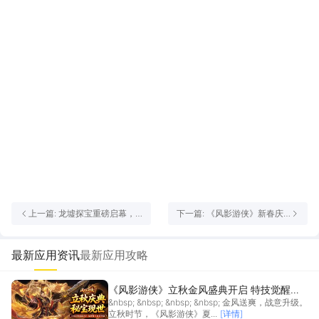
上一篇: 龙墟探宝重磅启幕，
下一篇: 《风影游侠》新春庆
九大职业再燃热血！
典大版本重磅开启
最新应用资讯
最新应用攻略
《风影游侠》立秋金风盛典开启 特技觉醒系
&nbsp; &nbsp; &nbsp; &nbsp; 金风送爽，战意升级。
统重磅上线
立秋时节，《风影游侠》夏...
[详情]