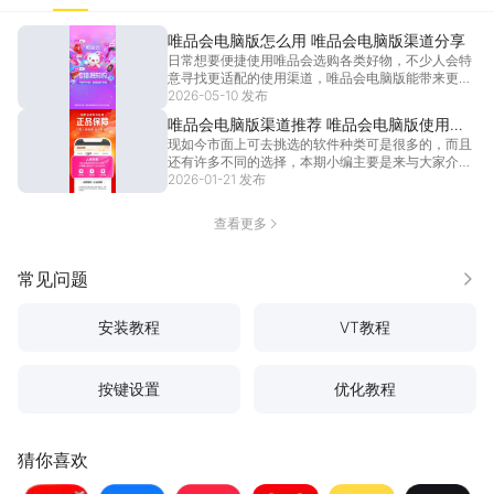
唯品会电脑版怎么用 唯品会电脑版渠道分享
日常想要便捷使用唯品会选购各类好物，不少人会特
意寻找更适配的使用渠道，唯品会电脑版能带来更舒
适的浏览体验，也能让整体购物操作变得更加省心。
2026-05-10 发布
想要高效完成商品挑选、订单下单等一系列操作，找
唯品会电脑版渠道推荐 唯品会电脑版使用推
到合适的唯品会电脑版使用方式尤为关键，不同渠道
现如今市面上可去挑选的软件种类可是很多的，而且
荐
的使用感受
[详情]
还有许多不同的选择，本期小编主要是来与大家介绍
唯品会电脑版，毕竟合理的选择可让自身的体验效果
2026-01-21 发布
更好，近期对于唯品会电脑版的使用上有打算，那么
下文所带来的说明还是可以给到帮助的，有打算就一
查看更多
起来接着往
[详情]
常见问题
更多
安装教程
VT教程
按键设置
优化教程
猜你喜欢
京东
支付宝
小红书
拼多多
闲鱼
得物