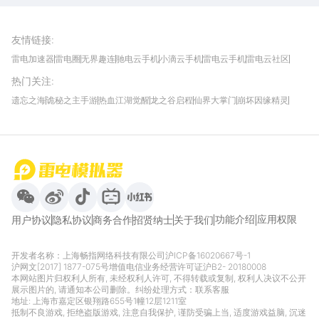
雷电模拟器官方手游平台, 下载享海量福利
友情链接
:
雷电加速器
雷电圈
无界趣连
驰电云手机
小滴云手机
雷电云手机
雷电云社区
趣氪8
游侠手游
4399游戏资讯
灵宝软件站
不凡游戏网
Gamekee
3G游戏网
热门关注
:
我爱vr网
华军软件园
八门神器
多特软件站
ZOL游戏
玩一玩游戏网
历趣APP下载
特玩游戏网
安卓下载
手游下载
遗忘之海
诡秘之主手游
热血江湖觉醒
龙之谷启程
仙界大掌门
崩坏因缘精灵
饥困荒野
粒粒的小人国
伊莫
白银之城
王者万象棋
望月
最新攻略
首页
微信
微博
抖音
哔哩哔哩
小红书
功能介绍
应用权限
用户协议
隐私协议
商务合作
招贤纳士
关于我们
开发者名称：上海畅指网络科技有限公司
沪ICP备16020667号-1
沪网文[2017] 1877-075号
增值电信业务经营许可证沪B2- 20180008
本网站图片归权利人所有, 未经权利人许可, 不得转载或复制, 权利人决议不公开
展示图片的, 请通知本公司删除。纠纷处理方式：
联系客服
地址: 上海市嘉定区银翔路655号1幢12层1211室
抵制不良游戏, 拒绝盗版游戏, 注意自我保护, 谨防受骗上当, 适度游戏益脑, 沉迷