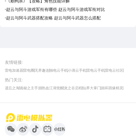
《鹅鸭杀》【攻略】角色技能详解
赵云与阿斗游戏军衔有哪些 赵云与阿斗游戏军衔对比
赵云与阿斗武器搭配攻略 赵云与阿斗武器怎么搭配
雷电圈APP
下载
雷电模拟器官方手游平台, 下载享海量福利
友情链接
:
雷电加速器
雷电圈
无界趣连
驰电云手机
小滴云手机
雷电云手机
雷电云社区
趣氪8
游侠手游
4399游戏资讯
灵宝软件站
不凡游戏网
Gamekee
3G游戏网
热门关注
:
我爱vr网
华军软件园
八门神器
多特软件站
ZOL游戏
玩一玩游戏网
历趣APP下载
特玩游戏网
安卓下载
手游下载
遗忘之海
诡秘之主手游
热血江湖觉醒
龙之谷启程
仙界大掌门
崩坏因缘精灵
饥困荒野
粒粒的小人国
伊莫
白银之城
王者万象棋
望月
最新攻略
首页
微信
微博
抖音
哔哩哔哩
小红书