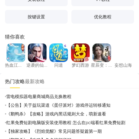
按键设置
优化教程
猜你喜欢
热血江湖：觉醒
逆袭的仙王
问道
梦幻西游
星辰变：归来
妄想山
热血江
逆袭的仙
问道
梦幻西游
星辰变：
妄想山海
湖：觉醒
王
归来
热门攻略
最新攻略
雷电模拟器电量商城商品兑换教程
【公告】关于益玩渠道《蛋仔派对》游戏停运转移通知
《鹅鸭杀》【攻略】游戏内黑话规则大全，萌新速看
红果免费短剧电脑版安装使用教程 怎么在pc端看红果免费短剧
【独家攻略】《烈焰觉醒》常见问题答疑篇第一期