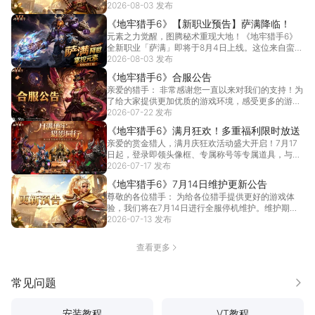
无法进...
2026-08-03 发布
[详情]
《地牢猎手6》【新职业预告】萨满降临！
元素之力觉醒，图腾秘术重现大地！《地牢猎手6》
全新职业「萨满」即将于8月4日上线。这位来自蛮荒
部落的...
2026-08-03 发布
[详情]
《地牢猎手6》合服公告
亲爱的猎手： 非常感谢您一直以来对我们的支持！为
了给大家提供更加优质的游戏环境，感受更多的游戏
乐趣，...
2026-07-22 发布
[详情]
《地牢猎手6》满月狂欢！多重福利限时放送
亲爱的赏金猎人，满月庆狂欢活动盛大开启！7月17
日起，登录即领头像框、专属称号等专属道具，与万
千猎手...
2026-07-17 发布
[详情]
《地牢猎手6》7月14日维护更新公告
尊敬的各位猎手： 为给各位猎手提供更好的游戏体
验，我们将在7月14日进行全服停机维护。维护期间
将无法...
2026-07-13 发布
[详情]
查看更多
常见问题
更多
安装教程
VT教程