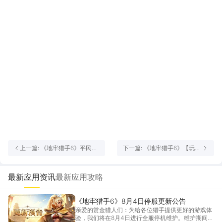
上一篇: 《地牢猎手6》平民避
下一篇: 《地牢猎手6》【玩法
坑指南|少走90%弯路的核心总
探秘】远征・攻城略地
结
最新应用资讯
最新应用攻略
《地牢猎手6》8月4日停服更新公告
亲爱的赏金猎人们：为给各位猎手提供更好的游戏体
验，我们将在8月4日进行全服停机维护。维护期间将