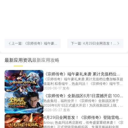
上一篇: 《宗师传奇》端午豪
下一篇: 4月29日全网首发！
礼来袭 累计充值档位叠加畅享
《宗师传奇》登陆雷电模拟
超值返利！
器，下载即抽 RTX 5060 显
卡！
最新应用资讯
最新应用攻略
《宗师传奇》端午豪礼来袭 累计充值档位叠
《宗师传奇》端午豪礼来袭 累计充值档位叠加畅享超
加畅享超值返利！
值返利 粽香端午，热血玛法！《宗师传奇》端午节专
属充...
2026-06-17 发布
[详情]
《宗师传奇》全新战区6月1日震撼开启 100%
热血集结，福利全开！《宗师传奇》全新战区将于
返利豪礼限时放送
2026年6月1日正式盛大开启！为庆祝新战区上线，官
方特...
2026-05-27 发布
[详情]
4月29日全网首发！《宗师传奇》登陆雷电模
&nbsp; 热血玛法再启新程，传奇盛宴重磅来袭！《宗
拟器，下载即抽 RTX 5060 显卡！
师传奇》正式登陆雷电模拟器，专属开服福利全面