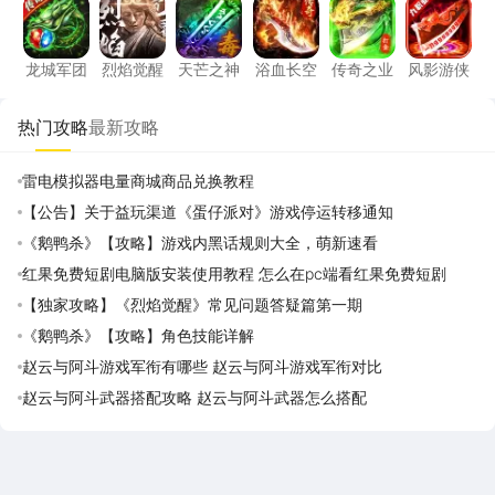
龙城军团
烈焰觉醒
天芒之神
浴血长空
传奇之业
风影游
龙城军团
烈焰觉醒
天芒之神
浴血长空
传奇之业
风影游侠
热门攻略
最新攻略
雷电模拟器电量商城商品兑换教程
【公告】关于益玩渠道《蛋仔派对》游戏停运转移通知
《鹅鸭杀》【攻略】游戏内黑话规则大全，萌新速看
红果免费短剧电脑版安装使用教程 怎么在pc端看红果免费短剧
【独家攻略】《烈焰觉醒》常见问题答疑篇第一期
《鹅鸭杀》【攻略】角色技能详解
赵云与阿斗游戏军衔有哪些 赵云与阿斗游戏军衔对比
赵云与阿斗武器搭配攻略 赵云与阿斗武器怎么搭配
雷电圈APP
下载