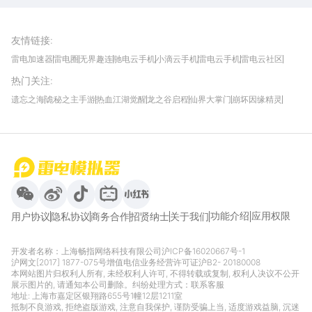
雷电模拟器官方手游平台, 下载享海量福利
友情链接
:
雷电加速器
雷电圈
无界趣连
驰电云手机
小滴云手机
雷电云手机
雷电云社区
趣氪8
游侠手游
4399游戏资讯
灵宝软件站
不凡游戏网
Gamekee
3G游戏网
热门关注
:
我爱vr网
华军软件园
八门神器
多特软件站
ZOL游戏
玩一玩游戏网
历趣APP下载
特玩游戏网
安卓下载
手游下载
遗忘之海
诡秘之主手游
热血江湖觉醒
龙之谷启程
仙界大掌门
崩坏因缘精灵
饥困荒野
粒粒的小人国
伊莫
白银之城
王者万象棋
望月
最新攻略
首页
微信
微博
抖音
哔哩哔哩
小红书
功能介绍
应用权限
用户协议
隐私协议
商务合作
招贤纳士
关于我们
开发者名称：上海畅指网络科技有限公司
沪ICP备16020667号-1
沪网文[2017] 1877-075号
增值电信业务经营许可证沪B2- 20180008
本网站图片归权利人所有, 未经权利人许可, 不得转载或复制, 权利人决议不公开
展示图片的, 请通知本公司删除。纠纷处理方式：
联系客服
地址: 上海市嘉定区银翔路655号1幢12层1211室
抵制不良游戏, 拒绝盗版游戏, 注意自我保护, 谨防受骗上当, 适度游戏益脑, 沉迷