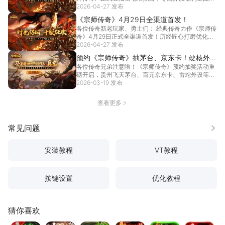
拉...
2026-04-27 发布
[详情]
《宗师传奇》4月29日全渠道首发！
各位传奇新老玩家、勇士们： 经典传奇力作《宗师传
奇》4月29日正式全渠道首发！历经匠心打磨优化，
原汁...
2026-04-27 发布
[详情]
预约《宗师传奇》抽茅台、京东卡！硬核外设
各位传奇兄弟注意啦！《宗师传奇》预约抽奖活动重
拿到手软！
磅开启，贵州飞天茅台、百元京东卡、雷蛇外设等豪
华好礼免...
2026-03-19 发布
[详情]
查看更多
常见问题
更多
安装教程
VT教程
按键设置
优化教程
猜你喜欢