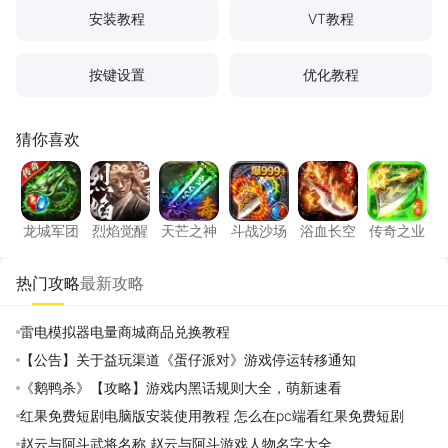
安装教程
VT教程
按键设置
优化教程
猜你喜欢
龙城军团
烈焰觉醒
天芒之神
斗战沙场
浴血长空
传奇之
龙城军团
烈焰觉醒
天芒之神
斗战沙场
浴血长空
传奇之业
热门攻略
最新攻略
雷电模拟器电量商城商品兑换教程
【公告】关于益玩渠道《蛋仔派对》游戏停运转移通知
《鹅鸭杀》【攻略】游戏内黑话规则大全，萌新速看
红果免费短剧电脑版安装使用教程 怎么在pc端看红果免费短剧
赵云与阿斗武将名称 赵云与阿斗游戏人物名字大全