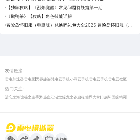
【独家攻略】《烈焰觉醒》常见问题答疑篇第一期
《鹅鸭杀》【攻略】角色技能详解
冒险岛怀旧服（电脑版）兑换码礼包大全2026 冒险岛怀旧服（电
脑版）最新可用兑换码CDK合集
雷电圈APP
下载
雷电模拟器官方手游平台, 下载享海量福利
友情链接
:
雷电加速器
雷电圈
无界趣连
驰电云手机
小滴云手机
雷电云手机
雷电云社区
趣氪8
游侠手游
4399游戏资讯
灵宝软件站
不凡游戏网
Gamekee
3G游戏网
热门关注
:
我爱vr网
华军软件园
八门神器
多特软件站
ZOL游戏
玩一玩游戏网
历趣APP下载
特玩游戏网
安卓下载
手游下载
遗忘之海
诡秘之主手游
热血江湖觉醒
龙之谷启程
仙界大掌门
崩坏因缘精灵
饥困荒野
粒粒的小人国
伊莫
白银之城
王者万象棋
望月
最新攻略
首页
微信
微博
抖音
哔哩哔哩
小红书