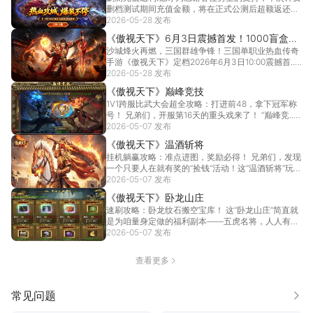
删档测试期间充值金额，将在正式公测后超额返还，
助你公...
2026-05-28 发布
[详情]
《傲视天下》6月3日震撼首发！1000盲盒
沙城烽火再燃，三国群雄争锋！三国单职业热血传奇
+真充狂送，零氪也能称王
手游《傲视天下》定档2026年6月3日10:00震撼首...
2026-05-28 发布
[详情]
《傲视天下》巅峰竞技
1V1跨服比武大会超全攻略：打进前48，拿下冠军称
号！ 兄弟们，开服第16天的重头戏来了！ “巅峰竞...
2026-05-07 发布
[详情]
《傲视天下》温酒斩将
挂机躺赢攻略：准点进图，奖励必得！ 兄弟们，发现
一个只要人在就有奖的“捡钱”活动！这“温酒斩将”玩
法...
2026-05-07 发布
[详情]
《傲视天下》卧龙山庄
速刷攻略：卧龙纹石搬空宝库！ 这“卧龙山庄”简直就
是为咱量身定做的福利副本——五虎名将，人人有
份，不...
2026-05-07 发布
[详情]
查看更多
常见问题
更多