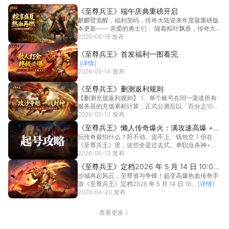
《至尊兵王》端午庆典重磅开启
麒麟臂觉醒，福利加码，传奇大陆迎来年度最重磅版
本更新—— 亲爱的勇士们： 随着粽叶飘香，传奇大
陆也迎...
2026-06-18 发布
[详情]
《至尊兵王》首发福利一图看完
[详情]
2026-05-14 发布
《至尊兵王》删测返利规则
【删测充值返利规则】 1、单个账号在同一渠道所有
服务器的充值累积计算，正式公测后以「百分之100
的充...
2026-05-13 发布
[详情]
《至尊兵王》懒人传奇爆火：满攻速高爆 +
玩传奇最怕什么？肝不动、追不上、钱包空！但在
自动拾取，3 天 3000 转，兑换码直接领！
《至尊兵王》里，这些全是过去式。单职业杀神+满
攻速切割+...
2026-05-13 发布
[详情]
《至尊兵王》定档2026 年 5 月 14 日 10:00
沙城再起风云，至尊谁与争锋！超变高爆热血传奇手
首发！
游《至尊兵王》定档2026 年 5 月 14 日 10...
[详情]
2026-04-20 发布
查看更多