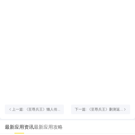
上一篇: 《至尊兵王》懒人传
下一篇: 《至尊兵王》删测返
奇爆火：满攻速高爆 + 自动拾
利规则
取，3 天 3000 转，兑换码直
接领！
最新应用资讯
最新应用攻略