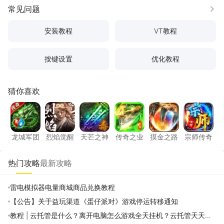
常见问题
更多
安装教程
VT教程
按键设置
优化教程
猜你喜欢
龙城军团
烈焰觉醒
天芒之神
传奇之业
摸金之路
宗师传
龙城军团
烈焰觉醒
天芒之神
传奇之业
摸金之路
宗师传奇
热门攻略
最新攻略
雷电模拟器电量商城商品兑换教程
【公告】关于益玩渠道《蛋仔派对》游戏停运转移通知
教程 | 云托管是什么？离开电脑怎么游戏全天挂机？云托管天天免