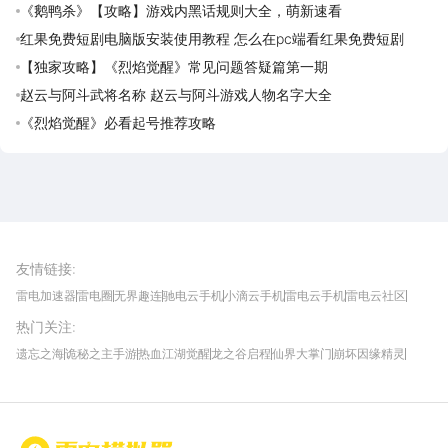
费领取攻略
《鹅鸭杀》【攻略】游戏内黑话规则大全，萌新速看
红果免费短剧电脑版安装使用教程 怎么在pc端看红果免费短剧
【独家攻略】《烈焰觉醒》常见问题答疑篇第一期
赵云与阿斗武将名称 赵云与阿斗游戏人物名字大全
《烈焰觉醒》必看起号推荐攻略
雷电圈APP
下载
雷电模拟器官方手游平台, 下载享海量福利
友情链接
:
雷电加速器
雷电圈
无界趣连
驰电云手机
小滴云手机
雷电云手机
雷电云社区
趣氪8
游侠手游
4399游戏资讯
灵宝软件站
不凡游戏网
Gamekee
3G游戏网
热门关注
:
我爱vr网
华军软件园
八门神器
多特软件站
ZOL游戏
玩一玩游戏网
历趣APP下载
特玩游戏网
安卓下载
手游下载
遗忘之海
诡秘之主手游
热血江湖觉醒
龙之谷启程
仙界大掌门
崩坏因缘精灵
饥困荒野
粒粒的小人国
伊莫
白银之城
王者万象棋
望月
最新攻略
首页