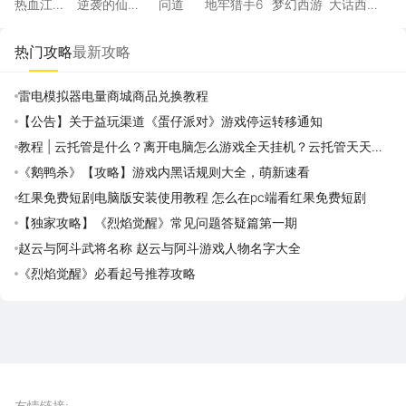
热血江
逆袭的仙
问道
地牢猎手6
梦幻西游
大话西
湖：觉醒
王
游：归来
热门攻略
最新攻略
雷电模拟器电量商城商品兑换教程
【公告】关于益玩渠道《蛋仔派对》游戏停运转移通知
教程 | 云托管是什么？离开电脑怎么游戏全天挂机？云托管天天免
费领取攻略
《鹅鸭杀》【攻略】游戏内黑话规则大全，萌新速看
红果免费短剧电脑版安装使用教程 怎么在pc端看红果免费短剧
【独家攻略】《烈焰觉醒》常见问题答疑篇第一期
赵云与阿斗武将名称 赵云与阿斗游戏人物名字大全
《烈焰觉醒》必看起号推荐攻略
雷电圈APP
下载
雷电模拟器官方手游平台, 下载享海量福利
友情链接
: