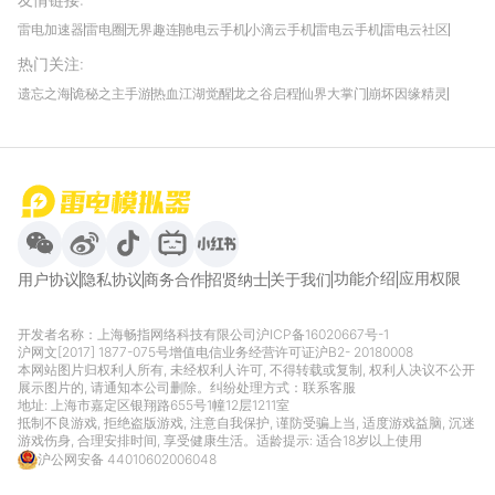
雷电加速器
雷电圈
无界趣连
驰电云手机
小滴云手机
雷电云手机
雷电云社区
趣氪8
游侠手游
4399游戏资讯
灵宝软件站
不凡游戏网
Gamekee
3G游戏网
热门关注
:
我爱vr网
华军软件园
八门神器
多特软件站
ZOL游戏
玩一玩游戏网
历趣APP下载
特玩游戏网
安卓下载
手游下载
遗忘之海
诡秘之主手游
热血江湖觉醒
龙之谷启程
仙界大掌门
崩坏因缘精灵
饥困荒野
粒粒的小人国
伊莫
白银之城
王者万象棋
望月
最新攻略
首页
微信
微博
抖音
哔哩哔哩
小红书
功能介绍
应用权限
用户协议
隐私协议
商务合作
招贤纳士
关于我们
开发者名称：上海畅指网络科技有限公司
沪ICP备16020667号-1
沪网文[2017] 1877-075号
增值电信业务经营许可证沪B2- 20180008
本网站图片归权利人所有, 未经权利人许可, 不得转载或复制, 权利人决议不公开
展示图片的, 请通知本公司删除。纠纷处理方式：
联系客服
地址: 上海市嘉定区银翔路655号1幢12层1211室
抵制不良游戏, 拒绝盗版游戏, 注意自我保护, 谨防受骗上当, 适度游戏益脑, 沉迷
游戏伤身, 合理安排时间, 享受健康生活。适龄提示: 适合18岁以上使用
沪公网安备 44010602006048