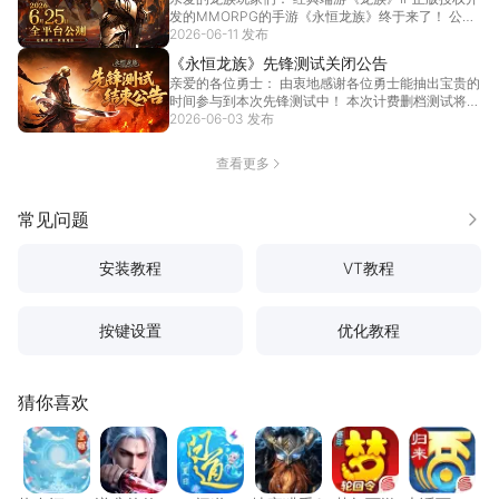
发的MMORPG的手游《永恒龙族》终于来了！ 公
测...
2026-06-11 发布
[详情]
《永恒龙族》先锋测试关闭公告
亲爱的各位勇士： 由衷地感谢各位勇士能抽出宝贵的
时间参与到本次先锋测试中！ 本次计费删档测试将于
6月...
2026-06-03 发布
[详情]
查看更多
常见问题
更多
安装教程
VT教程
按键设置
优化教程
猜你喜欢
热血江湖：觉醒
逆袭的仙王
问道
地牢猎手6
梦幻西游
大话西