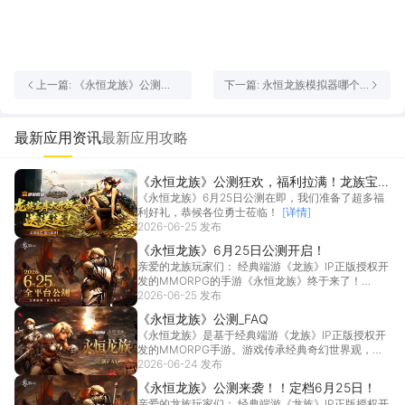
上一篇: 《永恒龙族》公测
下一篇: 永恒龙族模拟器哪个
_FAQ
好 永恒龙族模拟器推荐
最新应用资讯
最新应用攻略
《永恒龙族》公测狂欢，福利拉满！龙族宝库
《永恒龙族》6月25日公测在即，我们准备了超多福
大开放送送送！
利好礼，恭候各位勇士莅临！
[详情]
2026-06-25 发布
《永恒龙族》6月25日公测开启！
亲爱的龙族玩家们： 经典端游《龙族》IP正版授权开
发的MMORPG的手游《永恒龙族》终于来了！
《永...
2026-06-25 发布
[详情]
《永恒龙族》公测_FAQ
《永恒龙族》是基于经典端游《龙族》IP正版授权开
发的MMORPG手游。游戏传承经典奇幻世界观，带
你重...
2026-06-24 发布
[详情]
《永恒龙族》公测来袭！！定档6月25日！
亲爱的龙族玩家们： 经典端游《龙族》IP正版授权开