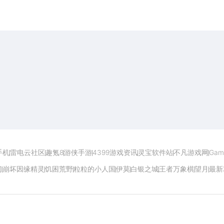
开启电脑玩手游极致体验
手机
雷电云社区
趣氪8
游侠手游
4399游戏资讯
灵宝软件站
不凡游戏网
Gam
门
崩坏因缘精灵
饥困荒野
粒粒的小人国
伊莫
白银之城
王者万象棋
望月
最新