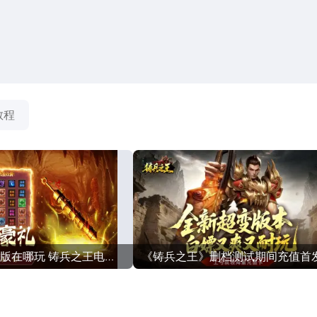
搜索
热搜游戏
教程
版在哪玩 铸兵之王电脑
《铸兵之王》删档测试期间充值首
享
利公告