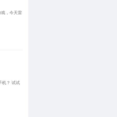
游戏，今天雷
手机？ 试试