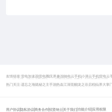
友情链接:
雷电加速器
雷电圈
无界趣连
驰电云手机
小滴云手机
雷电云
ZOL游戏
玩一玩游戏网
历趣APP下载
特玩游戏网
安卓下载
手游下载
热门关注:
遗忘之海
诡秘之主手游
热血江湖觉醒
龙之谷启程
仙界大掌
功能介绍
应用权限
用户协议
隐私协议
商务合作
招贤纳士
关于我们