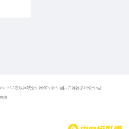
点击下载
ekee
3G游戏网
我爱vr网
华军软件园
八门神器
多特软件站
攻略
首页