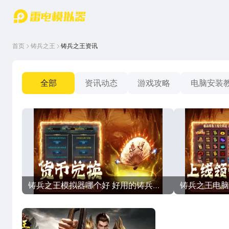
游戏中心
首页
游戏中
雷电圈
首页
铸兵之王
铸兵之王资讯
心
云游戏
游戏资
讯
官方论
坛
全部
资讯动态
游戏攻略
电脑安装
WIKI
铸兵之王模拟器哪个好 好用的铸兵之
铸兵之王电脑
王模拟器分享
版下载平台分