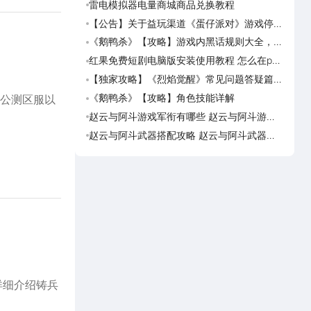
雷电模拟器电量商城商品兑换教程
《画狐
【公告】关于益玩渠道《蛋仔派对》游戏停运
《三国
转移通知
活动
《鹅鸭杀》【攻略】游戏内黑话规则大全，萌
美职
新速看
篮奇
红果免费短剧电脑版安装使用教程 怎么在pc
美职
端看红果免费短剧
奇迹
【独家攻略】《烈焰觉醒》常见问题答疑篇第
美职
一期
脑上
《鹅鸭杀》【攻略】角色技能详解
美职
定公测区服以
迹梦
赵云与阿斗游戏军衔有哪些 赵云与阿斗游戏
台球
军衔对比
可用
赵云与阿斗武器搭配攻略 赵云与阿斗武器怎
台球
么搭配
预约
详细介绍铸兵