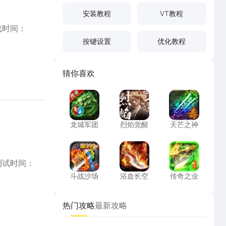
安装教程
VT教程
载时间：
按键设置
优化教程
猜你喜欢
龙城军团
烈焰觉醒
天芒之神
龙城军团
烈焰觉醒
天芒之神
斗战沙场
浴血长空
传奇之业
测试时间：
斗战沙场
浴血长空
传奇之业
热门攻略
最新攻略