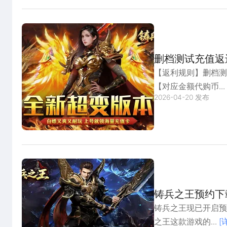
删档测试充值返
【返利规则】删档
【对应金额代购币...
2026-04-20 发布
铸兵之王预约下
铸兵之王现已开启预
之王这款游戏的...
[