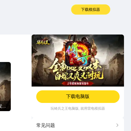
下载模拟器
铸兵之王
铸兵之王
传奇
143M
下载电脑版
发返
玩
铸兵之王
电脑版, 就用雷电模拟器
常见问题
更多