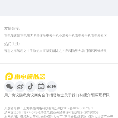
雷电圈APP
下载
雷电模拟器官方手游平台, 下载享海量福利
友情链接
:
雷电加速器
雷电圈
无界趣连
驰电云手机
小滴云手机
雷电云手机
雷电云社区
趣氪8
游侠手游
4399游戏资讯
灵宝软件站
不凡游戏网
Gamekee
3G游戏网
热门关注
:
我爱vr网
华军软件园
八门神器
多特软件站
ZOL游戏
玩一玩游戏网
历趣APP下载
特玩游戏网
安卓下载
手游下载
遗忘之海
诡秘之主手游
热血江湖觉醒
龙之谷启程
仙界大掌门
崩坏因缘精灵
饥困荒野
粒粒的小人国
伊莫
白银之城
王者万象棋
望月
最新攻略
首页
微信
微博
抖音
哔哩哔哩
小红书
功能介绍
应用权限
用户协议
隐私协议
商务合作
招贤纳士
关于我们
开发者名称：上海畅指网络科技有限公司
沪ICP备16020667号-1
沪网文[2017] 1877-075号
增值电信业务经营许可证沪B2- 20180008
本网站图片归权利人所有, 未经权利人许可, 不得转载或复制, 权利人决议不公开