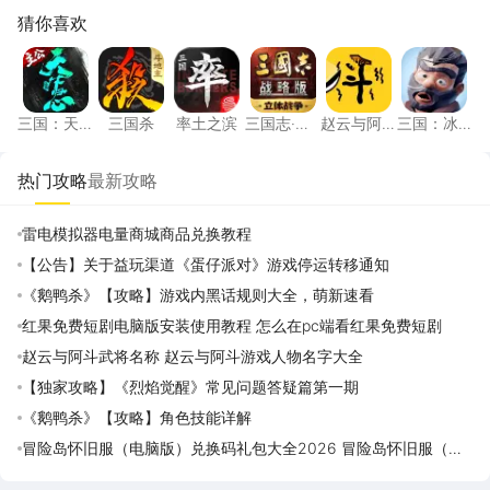
猜你喜欢
三国：天下归心
三国杀
率土之滨
三国志·战略版
赵云与阿斗
三国：
三国：天
三国杀
率土之滨
三国志·战
赵云与阿
三国：冰
下归心
略版
斗
河时代
热门攻略
最新攻略
雷电模拟器电量商城商品兑换教程
【公告】关于益玩渠道《蛋仔派对》游戏停运转移通知
《鹅鸭杀》【攻略】游戏内黑话规则大全，萌新速看
红果免费短剧电脑版安装使用教程 怎么在pc端看红果免费短剧
赵云与阿斗武将名称 赵云与阿斗游戏人物名字大全
【独家攻略】《烈焰觉醒》常见问题答疑篇第一期
《鹅鸭杀》【攻略】角色技能详解
冒险岛怀旧服（电脑版）兑换码礼包大全2026 冒险岛怀旧服（电
脑版）最新可用兑换码CDK合集