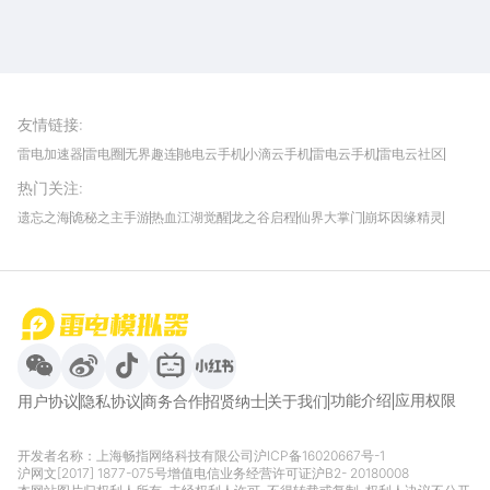
雷电圈APP
下载
雷电模拟器官方手游平台, 下载享海量福利
友情链接
:
雷电加速器
雷电圈
无界趣连
驰电云手机
小滴云手机
雷电云手机
雷电云社区
趣氪8
游侠手游
4399游戏资讯
灵宝软件站
不凡游戏网
Gamekee
3G游戏网
热门关注
:
我爱vr网
华军软件园
八门神器
多特软件站
ZOL游戏
玩一玩游戏网
历趣APP下载
特玩游戏网
安卓下载
手游下载
遗忘之海
诡秘之主手游
热血江湖觉醒
龙之谷启程
仙界大掌门
崩坏因缘精灵
饥困荒野
粒粒的小人国
伊莫
白银之城
王者万象棋
望月
最新攻略
首页
微信
微博
抖音
哔哩哔哩
小红书
功能介绍
应用权限
用户协议
隐私协议
商务合作
招贤纳士
关于我们
开发者名称：上海畅指网络科技有限公司
沪ICP备16020667号-1
沪网文[2017] 1877-075号
增值电信业务经营许可证沪B2- 20180008