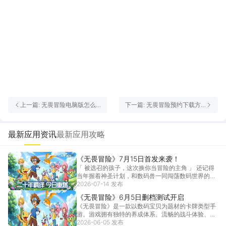
上一篇: 无畏冒险电脑版怎么
下一篇: 无畏冒险预约下载方
选 无畏冒险电脑版推荐
式介绍 无畏冒险在哪里预约下
载
最新应用资讯
最新应用攻略
《无畏冒险》7月15日首发来袭！
「 被选召的孩子，这次换你当冒险的主角 」 还记得
当年握着神圣计划，和数码兽一同闯荡数码世界的旅
程吗...
2026-07-14 发布
[详情]
《无畏冒险》6月5日删档测试开启
《无畏冒险》是一款以数码宝贝为题材的卡牌类型手
游。游戏拥有独特的养成体系、流畅的战斗体验、丰
富的关卡...
2026-06-05 发布
[详情]