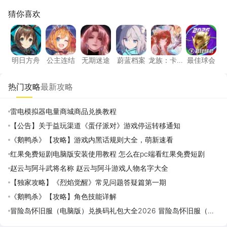
猜你喜欢
明日方舟
公主连结
无期迷途
蔚蓝档案
龙族：卡塞尔之
最佳球
明日方舟
公主连结
无期迷途
蔚蓝档案
龙族：卡
最佳球会
塞尔之门
热门攻略
最新攻略
雷电模拟器电量商城商品兑换教程
【公告】关于益玩渠道《蛋仔派对》游戏停运转移通知
《鹅鸭杀》【攻略】游戏内黑话规则大全，萌新速看
红果免费短剧电脑版安装使用教程 怎么在pc端看红果免费短剧
赵云与阿斗武将名称 赵云与阿斗游戏人物名字大全
【独家攻略】《烈焰觉醒》常见问题答疑篇第一期
《鹅鸭杀》【攻略】角色技能详解
冒险岛怀旧服（电脑版）兑换码礼包大全2026 冒险岛怀旧服（电
脑版）最新可用兑换码CDK合集