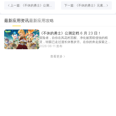
上一篇: 《不休的勇士》公测
下一篇: 《不休的勇士》元素
定档 6 月 23 日！
破黑暗！法师职业介绍
最新应用资讯
最新应用攻略
《不休的勇士》公测定档 6 月 23 日！
冒险者，自你在风花村苏醒、净化被黑暗侵蚀的精
灵，转眼已走过漫长休整岁月。在你的奔走探索之
下，大陆各处...
2026-06-11 发布
[详情]
查看更多