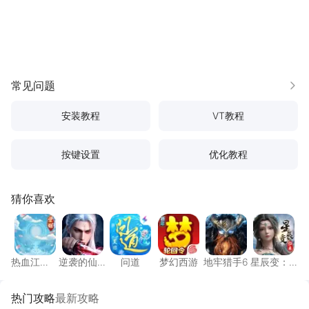
常见问题
更多
安装教程
VT教程
按键设置
优化教程
猜你喜欢
热血江湖：觉醒
逆袭的仙王
问道
梦幻西游
地牢猎手6
星辰变
热血江
逆袭的仙
问道
梦幻西游
地牢猎手6
星辰变：
湖：觉醒
王
归来
热门攻略
最新攻略