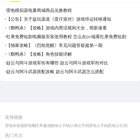
雷电模拟器电量商城商品兑换教程
【公告】关于益玩渠道《蛋仔派对》游戏停运转移通知
《鹅鸭杀》【攻略】游戏内黑话规则大全，萌新速看
红果免费短剧电脑版安装使用教程 怎么在pc端看红果免费短剧
【独家攻略】《烈焰觉醒》常见问题答疑篇第一期
《鹅鸭杀》【攻略】角色技能详解
赵云与阿斗游戏军衔有哪些 赵云与阿斗游戏军衔对比
赵云与阿斗武器搭配攻略 赵云与阿斗武器怎么搭配
雷电圈APP
下载
雷电模拟器官方手游平台, 下载享海量福利
友情链接
:
雷电加速器
雷电圈
无界趣连
驰电云手机
小滴云手机
雷电云手机
雷电云社区
趣氪8
游侠手游
4399游戏资讯
灵宝软件站
不凡游戏网
Gamekee
3G游戏网
热门关注
:
我爱vr网
华军软件园
八门神器
多特软件站
ZOL游戏
玩一玩游戏网
历趣APP下载