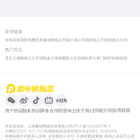
雷电圈APP
下载
雷电模拟器官方手游平台, 下载享海量福利
友情链接
:
雷电加速器
雷电圈
无界趣连
驰电云手机
小滴云手机
雷电云手机
雷电云社区
趣氪8
游侠手游
4399游戏资讯
灵宝软件站
不凡游戏网
Gamekee
3G游戏网
热门关注
:
我爱vr网
华军软件园
八门神器
多特软件站
ZOL游戏
玩一玩游戏网
历趣APP下载
特玩游戏网
安卓下载
手游下载
遗忘之海
诡秘之主手游
热血江湖觉醒
龙之谷启程
仙界大掌门
崩坏因缘精灵
饥困荒野
粒粒的小人国
伊莫
白银之城
王者万象棋
望月
最新攻略
首页
微信
微博
抖音
哔哩哔哩
小红书
功能介绍
应用权限
用户协议
隐私协议
商务合作
招贤纳士
关于我们
开发者名称：上海畅指网络科技有限公司
沪ICP备16020667号-1
沪网文[2017] 1877-075号
增值电信业务经营许可证沪B2- 20180008
本网站图片归权利人所有, 未经权利人许可, 不得转载或复制, 权利人决议不公开