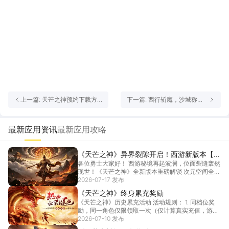
上一篇: 天芒之神预约下载方
下一篇: 西行斩魔，沙城称
式介绍 天芒之神在哪里预约下
雄！《天芒之神》删测火爆开
载
启
最新应用资讯
最新应用攻略
《天芒之神》异界裂隙开启！西游新版本【次
各位勇士大家好！ 西游秘境再起波澜，位面裂缝轰然
元空间】
现世！《天芒之神》全新版本重磅解锁 次元空间全新
跨域...
2026-07-17 发布
[详情]
《天芒之神》终身累充奖励
《天芒之神》历史累充活动 活动规则： 1. 同档位奖
励，同一角色仅限领取一次（仅计算真实充值，游戏
充...
2026-07-10 发布
[详情]