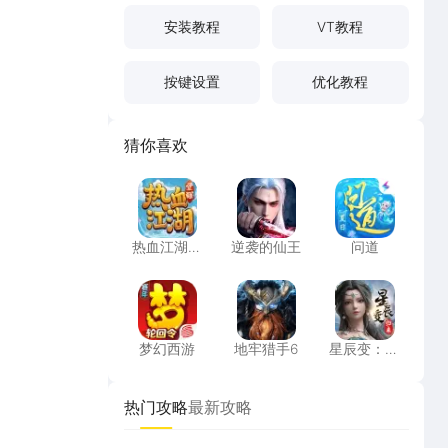
安装教程
VT教程
按键设置
优化教程
猜你喜欢
热血江湖：觉醒
逆袭的仙王
问道
热血江湖：
逆袭的仙王
问道
觉醒
梦幻西游
地牢猎手6
星辰变：归
梦幻西游
地牢猎手6
星辰变：归
来
热门攻略
最新攻略