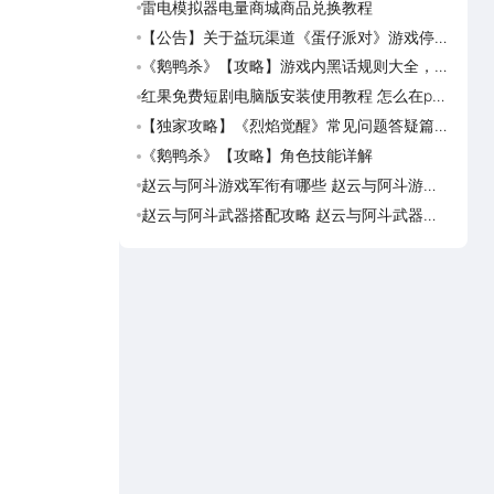
雷电模拟器电量商城商品兑换教程
崩坏
娘介
【公告】关于益玩渠道《蛋仔派对》游戏停运
崩坏
转移通知
灵海
《鹅鸭杀》【攻略】游戏内黑话规则大全，萌
崩坏
新速看
恰似
红果免费短剧电脑版安装使用教程 怎么在pc
崩坏
端看红果免费短剧
缘精
【独家攻略】《烈焰觉醒》常见问题答疑篇第
追逐
一期
约
《鹅鸭杀》【攻略】角色技能详解
追逐
候公
赵云与阿斗游戏军衔有哪些 赵云与阿斗游戏
斗罗
军衔对比
邪传
赵云与阿斗武器搭配攻略 赵云与阿斗武器怎
诡秘
么搭配
残影