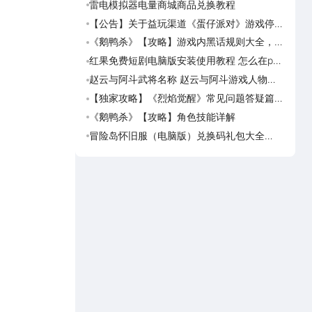
雷电模拟器电量商城商品兑换教程
逆战
动有
【公告】关于益玩渠道《蛋仔派对》游戏停运
《逆
转移通知
能涨
《鹅鸭杀》【攻略】游戏内黑话规则大全，萌
《斗
新速看
【花
红果免费短剧电脑版安装使用教程 怎么在pc
《逆
端看红果免费短剧
成，
赵云与阿斗武将名称 赵云与阿斗游戏人物名
《斗破
字大全
览
【独家攻略】《烈焰觉醒》常见问题答疑篇第
《灵妖
一期
《鹅鸭杀》【攻略】角色技能详解
《灵
冒险岛怀旧服（电脑版）兑换码礼包大全
《真魂
2026 冒险岛怀旧服（电脑版）最新可用兑换
览
码CDK合集