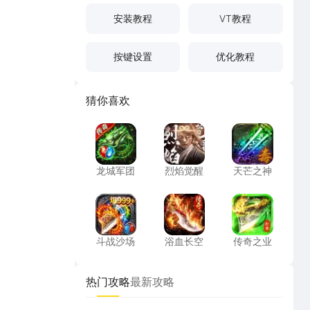
安装教程
VT教程
按键设置
优化教程
猜你喜欢
龙城军团
烈焰觉醒
天芒之神
龙城军团
烈焰觉醒
天芒之神
斗战沙场
浴血长空
传奇之业
斗战沙场
浴血长空
传奇之业
热门攻略
最新攻略