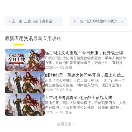
上一篇: 上古玛法传说将至,化
下一篇: 浩天神域预约下载方
身战士征战大陆
式介绍 浩天神域在哪里预约下
载
最新应用资讯
最新应用攻略
远古玛法文明重现！今日开服，化身战士续写
广袤的玛法大陆栖息着无数凶戾巨兽，早年人类势单
大陆传奇！
力薄，只能抱团躲避魔物追杀，艰难求生。直到神秘
种族降临...
2026-07-09 发布
[详情]
倒计时1天丨重建之路即将开启，跟上步伐重
距离《浩天神域》正式上线仅剩1天！ 为了让每一位
建文明社会 ！
勇士都能在开服第一时间踏入战场，现已开启预下载
通道！...
2026-07-08 发布
[详情]
上古玛法传说将至,化身战士征战大陆
混沌初开，玛法大陆魔物横行，巨兽割据四方。人族
肉身孱弱，于蛮荒夹缝苟延残喘，只能抱团筑垒，抵
御异兽侵...
2026-07-06 发布
[详情]
查看更多