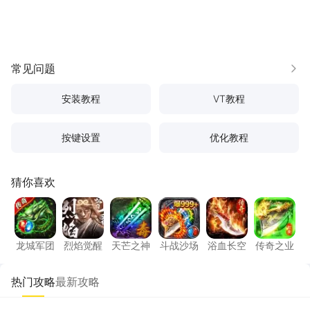
常见问题
更多
安装教程
VT教程
按键设置
优化教程
猜你喜欢
龙城军团
烈焰觉醒
天芒之神
斗战沙场
浴血长空
传奇之
龙城军团
烈焰觉醒
天芒之神
斗战沙场
浴血长空
传奇之业
热门攻略
最新攻略