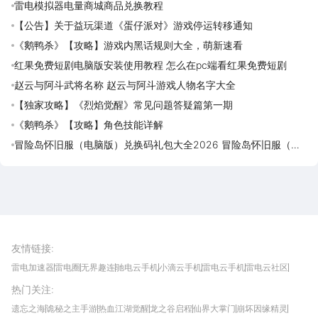
雷电模拟器电量商城商品兑换教程
【公告】关于益玩渠道《蛋仔派对》游戏停运转移通知
《鹅鸭杀》【攻略】游戏内黑话规则大全，萌新速看
红果免费短剧电脑版安装使用教程 怎么在pc端看红果免费短剧
赵云与阿斗武将名称 赵云与阿斗游戏人物名字大全
【独家攻略】《烈焰觉醒》常见问题答疑篇第一期
《鹅鸭杀》【攻略】角色技能详解
冒险岛怀旧服（电脑版）兑换码礼包大全2026 冒险岛怀旧服（电
脑版）最新可用兑换码CDK合集
雷电圈APP
下载
雷电模拟器官方手游平台, 下载享海量福利
友情链接
:
雷电加速器
雷电圈
无界趣连
驰电云手机
小滴云手机
雷电云手机
雷电云社区
趣氪8
游侠手游
4399游戏资讯
灵宝软件站
不凡游戏网
Gamekee
3G游戏网
热门关注
:
我爱vr网
华军软件园
八门神器
多特软件站
ZOL游戏
玩一玩游戏网
历趣APP下载
特玩游戏网
安卓下载
手游下载
遗忘之海
诡秘之主手游
热血江湖觉醒
龙之谷启程
仙界大掌门
崩坏因缘精灵