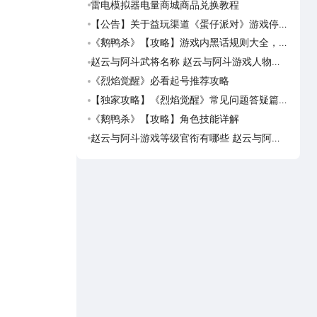
雷电模拟器电量商城商品兑换教程
海岛
可用
【公告】关于益玩渠道《蛋仔派对》游戏停运
海岛
转移通知
预约
《鹅鸭杀》【攻略】游戏内黑话规则大全，萌
海岛
新速看
岛传
赵云与阿斗武将名称 赵云与阿斗游戏人物名
海岛
字大全
荐下
《烈焰觉醒》必看起号推荐攻略
仙逆
世界
【独家攻略】《烈焰觉醒》常见问题答疑篇第
仙逆
一期
界在
《鹅鸭杀》【攻略】角色技能详解
仙逆
玩仙
赵云与阿斗游戏等级官衔有哪些 赵云与阿斗
仙逆
游戏等级官衔介绍
模拟